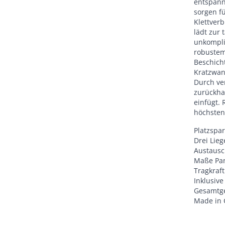
entspann
sorgen f
Klettverb
lädt zur 
unkompli
robustem 
Beschich
Kratzwan
Durch ve
zurückha
einfügt. 
höchsten
Platzspa
Drei Lie
Austausc
Maße Pan
Tragkraft
Inklusiv
Gesamtge
Made in