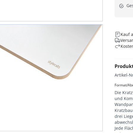
Ges
Kauf 
Versan
Koste
Produk
Artikel-N
Format/Abm
Die Kratz
und Komf
Wandpane
Kratzbau
drei Lie
abwechsl
Jede Fläc