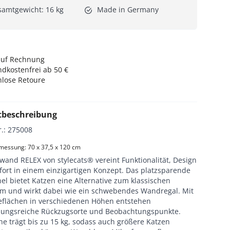
amtgewicht: 16 kg
Made in Germany
auf Rechnung
dkostenfrei ab 50 €
nlose Retoure
tbeschreibung
r.
:
275008
essung: 70 x 37,5 x 120 cm
wand RELEX von stylecats® vereint Funktionalität, Design
ort in einem einzigartigen Konzept. Das platzsparende
l bietet Katzen eine Alternative zum klassischen
m und wirkt dabei wie ein schwebendes Wandregal. Mit
geflächen in verschiedenen Höhen entstehen
ungsreiche Rückzugsorte und Beobachtungspunkte.
he trägt bis zu 15 kg, sodass auch größere Katzen