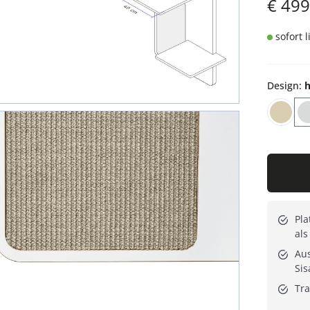
€
499
sofort 
Design
:
h
Pl
als
Au
Sis
Tra