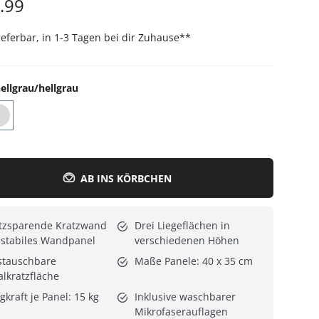
.99
Alle Katzenmöbel
Alle Serien
lieferbar, in 1-3 Tagen bei dir Zuhause
**
ellgrau/hellgrau
AB INS KÖRBCHEN
atzsparende Kratzwand
Drei Liegeflächen in
 stabiles Wandpanel
verschiedenen Höhen
stauschbare
Maße Panele: 40 x 35 cm
alkratzfläche
gkraft je Panel: 15 kg
Inklusive waschbarer
Mikrofaserauflagen