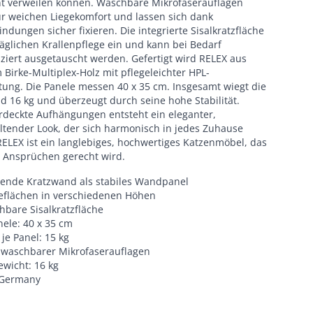
t verweilen können. Waschbare Mikrofaserauflagen
ür weichen Liegekomfort und lassen sich dank
indungen sicher fixieren. Die integrierte Sisalkratzfläche
täglichen Krallenpflege ein und kann bei Bedarf
ziert ausgetauscht werden. Gefertigt wird RELEX aus
Birke-Multiplex-Holz mit pflegeleichter HPL-
tung. Die Panele messen 40 x 35 cm. Insgesamt wiegt die
d 16 kg und überzeugt durch seine hohe Stabilität.
rdeckte Aufhängungen entsteht ein eleganter,
ltender Look, der sich harmonisch in jedes Zuhause
RELEX ist ein langlebiges, hochwertiges Katzenmöbel, das
 Ansprüchen gerecht wird.
rende Kratzwand als stabiles Wandpanel
geflächen in verschiedenen Höhen
hbare Sisalkratzfläche
ele: 40 x 35 cm
 je Panel: 15 kg
e waschbarer Mikrofaserauflagen
wicht: 16 kg
 Germany