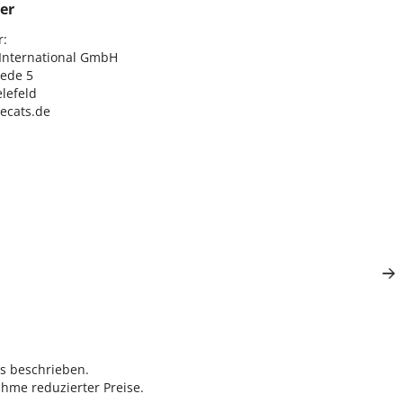
er
:

nternational GmbH

ede 5

lefeld

lecats.de
rs beschrieben.
hme reduzierter Preise.