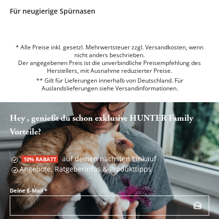
Für neugierige Spürnasen
* Alle Preise inkl. gesetzl. Mehrwertsteuer zzgl. Versandkosten, wenn
nicht anders beschrieben.
Der angegebenen Preis ist die unverbindliche Preisempfehlung des
Herstellers, mit Ausnahme reduzierter Preise.
** Gilt für Lieferungen innerhalb von Deutschland. Für
Auslandslieferungen siehe
Versandinformationen.
Hey , genießt du schon exklusive HUNTER Family
Vorteile?
auf deinen nächsten Einkauf
10% RABATT
Angebote, Ratgeberinfos & Produkttipps
Deine E-Mail
*