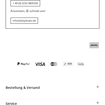
+ 49 (0) 5232 9805350
Ansonsten,
😍
schreib uns!
info[at]stylecats.de
+
Bestellung & Versand
Bestellungen als Gast
+
Service
Informationen zur Lieferung