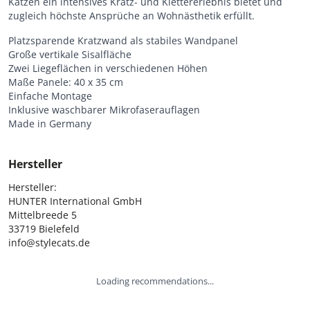
Katzen ein intensives Kratz- und Klettererlebnis bietet und
zugleich höchste Ansprüche an Wohnästhetik erfüllt.
Platzsparende Kratzwand als stabiles Wandpanel
Große vertikale Sisalfläche
Zwei Liegeflächen in verschiedenen Höhen
Maße Panele: 40 x 35 cm
Einfache Montage
Inklusive waschbarer Mikrofaserauflagen
Made in Germany
Hersteller
Hersteller:

HUNTER International GmbH

Mittelbreede 5

33719 Bielefeld

info@stylecats.de
Loading recommendations...