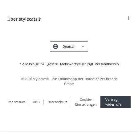
Widerruf
Rassentabelle
Zahlung & Versand
+
Über stylecats®
Tierkrankenversicherung
Produkte reklamieren und zurücksenden
Kundenkonto
Retouren-Portal
Das stylecats® Design
FAQ & Hilfe
English
* Alle Preise inkl. gesetzl. Mehrwertsteuer zzgl. Versandkosten
©
2026
stylecats® - ein Onlineshop der House of Pet Brands
GmbH
Cookie-
Vertrag
Impressum
AGB
Datenschutz
Einstellungen
widerrufen