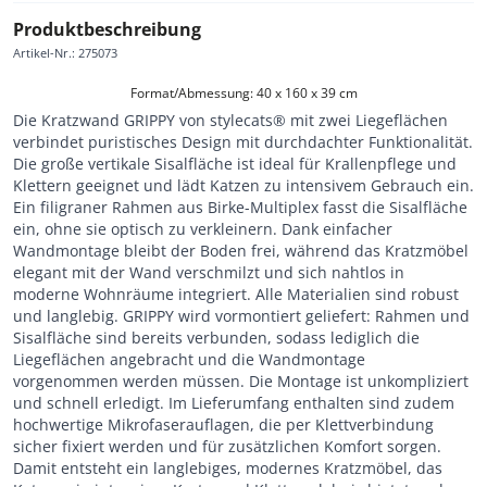
Produktbeschreibung
Artikel-Nr.
:
275073
Format/Abmessung: 40 x 160 x 39 cm
Die Kratzwand GRIPPY von stylecats® mit zwei Liegeflächen
verbindet puristisches Design mit durchdachter Funktionalität.
Die große vertikale Sisalfläche ist ideal für Krallenpflege und
Klettern geeignet und lädt Katzen zu intensivem Gebrauch ein.
Ein filigraner Rahmen aus Birke-Multiplex fasst die Sisalfläche
ein, ohne sie optisch zu verkleinern. Dank einfacher
Wandmontage bleibt der Boden frei, während das Kratzmöbel
elegant mit der Wand verschmilzt und sich nahtlos in
moderne Wohnräume integriert. Alle Materialien sind robust
und langlebig. GRIPPY wird vormontiert geliefert: Rahmen und
Sisalfläche sind bereits verbunden, sodass lediglich die
Liegeflächen angebracht und die Wandmontage
vorgenommen werden müssen. Die Montage ist unkompliziert
und schnell erledigt. Im Lieferumfang enthalten sind zudem
hochwertige Mikrofaserauflagen, die per Klettverbindung
sicher fixiert werden und für zusätzlichen Komfort sorgen.
Damit entsteht ein langlebiges, modernes Kratzmöbel, das