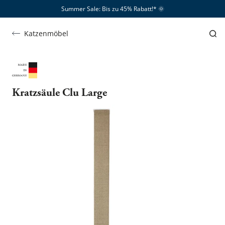
Summer Sale: Bis zu 45% Rabatt!*​
🌞
Katzenmöbel
Kratzsäule Clu Large