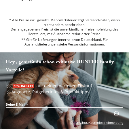
* Alle Preise inkl. gesetzl. Mehrwertsteuer zzgl. Versandkosten, wenn
nicht anders beschrieben.
Der angegebenen Preis ist die unverbindliche Preisempfehlung des
Herstellers, mit Ausnahme reduzierter Preise.
** Gilt für Lieferungen innerhalb von Deutschland. Für
Auslandslieferungen siehe
Versandinformationen.
Hey , genießt du schon exklusive HUNTER Family
Vorteile?
auf deinen nächsten Einkauf
10% RABATT
Angebote, Ratgeberinfos & Produkttipps
Deine E-Mail
*
Datenschutz
Kostenlose Abmeldung