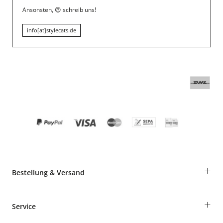
Ansonsten,
😍
schreib uns!
info[at]stylecats.de
+
Bestellung & Versand
Bestellungen als Gast
+
Service
Informationen zur Lieferung
Widerruf