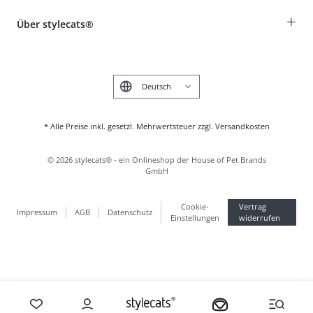
Rassentabelle
Zahlung & Versand
+
Über stylecats®
Tierkrankenversicherung
Produkte reklamieren und zurücksenden
Kundenkonto
Retouren-Portal
Das stylecats® Design
FAQ & Hilfe
English
* Alle Preise inkl. gesetzl. Mehrwertsteuer zzgl. Versandkosten
©
2026
stylecats® - ein Onlineshop der House of Pet Brands
GmbH
Cookie-
Vertrag
Impressum
AGB
Datenschutz
Einstellungen
widerrufen