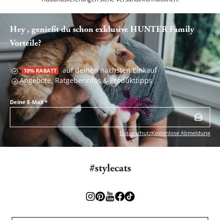
Hey , genießt du schon exklusive HUNTER Family
Vorteile?
auf deinen nächsten Einkauf
10% RABATT
Angebote, Ratgeberinfos & Produkttipps
Deine E-Mail
*
Datenschutz
Kostenlose Abmeldung
#stylecats