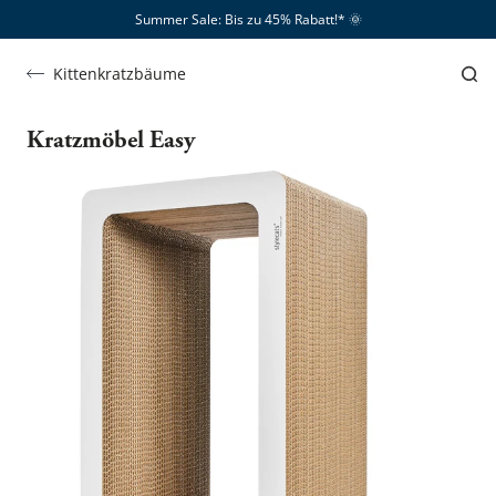
Summer Sale: Bis zu 45% Rabatt!*​
🌞
Kittenkratzbäume
Kratzmöbel Easy