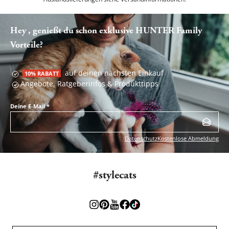
Hey , genießt du schon exklusive HUNTER Family
Vorteile?
auf deinen nächsten Einkauf
10% RABATT
Angebote, Ratgeberinfos & Produkttipps
Deine E-Mail
*
Datenschutz
Kostenlose Abmeldung
#stylecats