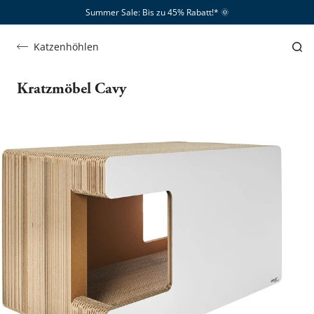
Summer Sale: Bis zu 45% Rabatt!*​
🌞
Katzenhöhlen
Kratzmöbel Cavy