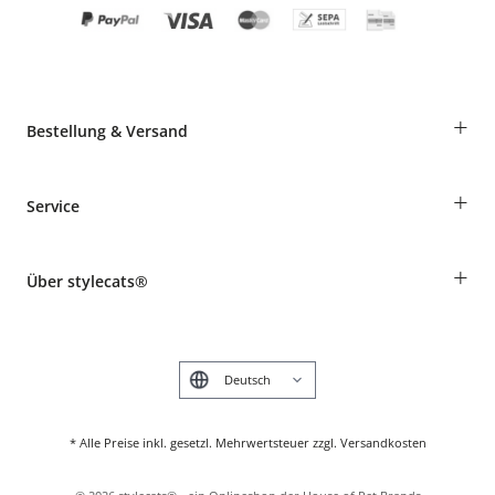
+
Bestellung & Versand
Bestellungen als Gast
+
Service
Informationen zur Lieferung
Widerruf
Rassentabelle
Zahlung & Versand
+
Über stylecats®
Tierkrankenversicherung
Produkte reklamieren und zurücksenden
Kundenkonto
Retouren-Portal
Das stylecats® Design
FAQ & Hilfe
English
* Alle Preise inkl. gesetzl. Mehrwertsteuer zzgl. Versandkosten