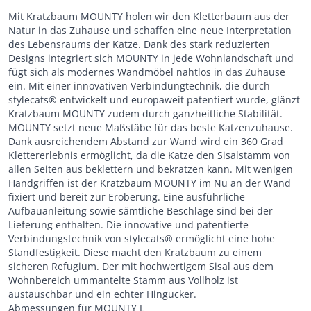
Mit Kratzbaum MOUNTY holen wir den Kletterbaum aus der
Natur in das Zuhause und schaffen eine neue Interpretation
des Lebensraums der Katze. Dank des stark reduzierten
Designs integriert sich MOUNTY in jede Wohnlandschaft und
fügt sich als modernes Wandmöbel nahtlos in das Zuhause
ein. Mit einer innovativen Verbindungtechnik, die durch
stylecats® entwickelt und europaweit patentiert wurde, glänzt
Kratzbaum MOUNTY zudem durch ganzheitliche Stabilität.
MOUNTY setzt neue Maßstäbe für das beste Katzenzuhause.
Dank ausreichendem Abstand zur Wand wird ein 360 Grad
Klettererlebnis ermöglicht, da die Katze den Sisalstamm von
allen Seiten aus beklettern und bekratzen kann. Mit wenigen
Handgriffen ist der Kratzbaum MOUNTY im Nu an der Wand
fixiert und bereit zur Eroberung. Eine ausführliche
Aufbauanleitung sowie sämtliche Beschläge sind bei der
Lieferung enthalten. Die innovative und patentierte
Verbindungstechnik von stylecats® ermöglicht eine hohe
Standfestigkeit. Diese macht den Kratzbaum zu einem
sicheren Refugium. Der mit hochwertigem Sisal aus dem
Wohnbereich ummantelte Stamm aus Vollholz ist
austauschbar und ein echter Hingucker.
Abmessungen für MOUNTY L