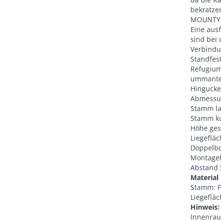
bekratze
MOUNTY i
Eine aus
sind bei 
Verbindu
Standfes
Refugium
ummantel
Hingucke
Abmessu
Stamm la
Stamm ku
Höhe ges
Liegefläc
Doppelbo
Montage
Abstand 
Material
Stamm: F
Liegefläc
Hinweis
Innenrau