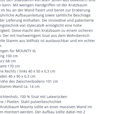
n kann. Mit wenigen Handgriffen ist der Kratzbaum
m Nu an der Wand fixiert und bereit zur Eroberung.
führliche Aufbauanleitung sowie sämtliche Beschläge
der Lieferung enthalten. Die innovative und patentierte
ngstechnik von stylecats® ermöglicht eine hohe
tigkeit. Diese macht den Kratzbaum zu einem sicheren
. Der mit hochwertigem Sisal aus dem Wohnbereich
te Stamm aus Vollholz ist austauschbar und ein echter
r.
ngen für MOUNTY XL
ng 100 cm
rz 68 cm
amt 170 cm
he Rechts / links 40 x 50 x 0,3 cm
den 40 x 90 x 0,3 cm
höhe des Zwischenbodens 101 cm
Stamm-Wand ca. 14 cm
ichtenholz, 100 % Sisal mit Latexrücken
he / Platten: Stahl pulverbeschichtet
:
Kratzbaum Mounty sollte an einer massiven Wand im
m montiert werden. Der Aufbau sollte dabei mit 2