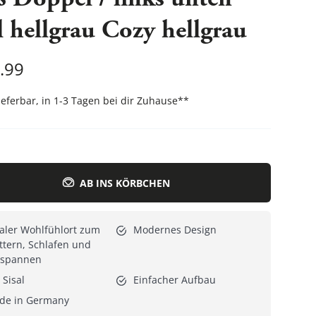
ß Doppel / links unten
l hellgrau Cozy hellgrau
Alle Katzenmöbel
Alle Serien
.99
lieferbar, in 1-3 Tagen bei dir Zuhause
**
AB INS KÖRBCHEN
aler Wohlfühlort zum
Modernes Design
ttern, Schlafen und
tspannen
 Sisal
Einfacher Aufbau
de in Germany