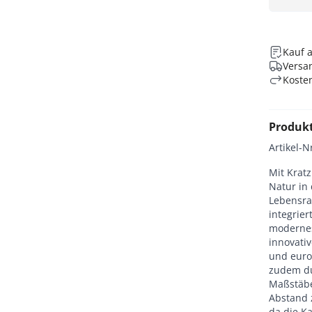
Kauf 
Versan
Koste
Produk
Artikel-N
Mit Krat
Natur in
Lebensra
integrie
modernes
innovativ
und euro
zudem du
Maßstäbe
Abstand 
da die K