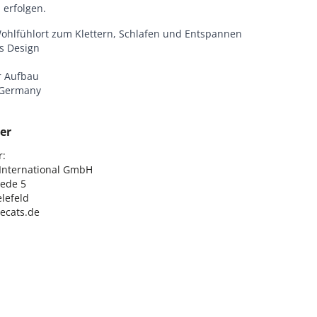
 erfolgen.
Wohlfühlort zum Klettern, Schlafen und Entspannen
s Design
r Aufbau
 Germany
er
:

nternational GmbH

ede 5

lefeld

lecats.de