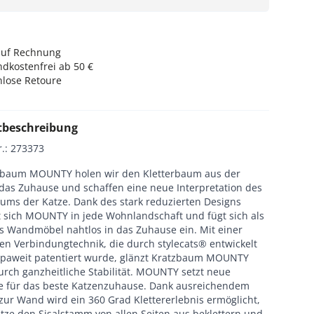
auf Rechnung
dkostenfrei ab 50 €
nlose Retoure
tbeschreibung
r.
:
273373
zbaum MOUNTY holen wir den Kletterbaum aus der
 das Zuhause und schaffen eine neue Interpretation des
ums der Katze. Dank des stark reduzierten Designs
rt sich MOUNTY in jede Wohnlandschaft und fügt sich als
 Wandmöbel nahtlos in das Zuhause ein. Mit einer
en Verbindungtechnik, die durch stylecats® entwickelt
paweit patentiert wurde, glänzt Kratzbaum MOUNTY
rch ganzheitliche Stabilität. MOUNTY setzt neue
 für das beste Katzenzuhause. Dank ausreichendem
zur Wand wird ein 360 Grad Klettererlebnis ermöglicht,
atze den Sisalstamm von allen Seiten aus beklettern und