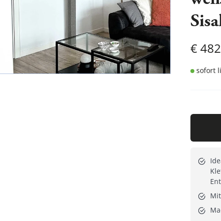
wei
Sisa
€
482
sofort 
Ide
Kle
En
Mit
Ma