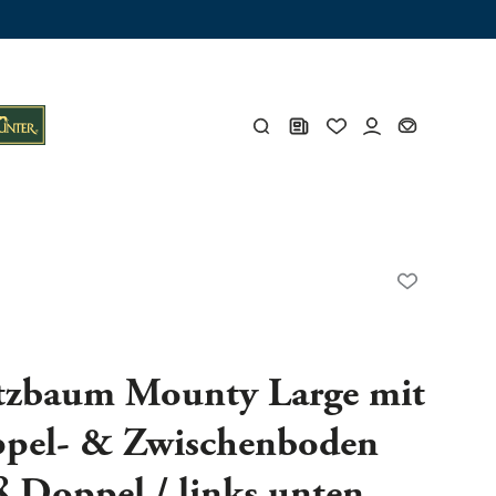
ämme
os
Y
öhlen
Y
tzbaum Mounty Large mit
pel- & Zwischenboden
Gesamtes Zubehör