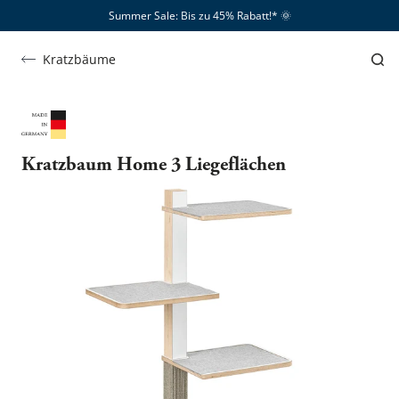
Summer Sale: Bis zu 45% Rabatt!*​
🌞
Kratzbäume
Kratzbaum Home 3 Liegeflächen