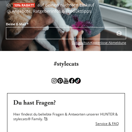
auf deinen nächsten Einkauf
10% RABATT
Angebote, Ratgeberinfos & Produkttipps
Deine E-Mail
*
Datenschutz
Kostenlose Abmeldung
#stylecats
Du hast Fragen?
Hier findest du beliebte Fragen & Antworten unserer HUNTER &
stylecats® Family.
🥰
Service & FAQ