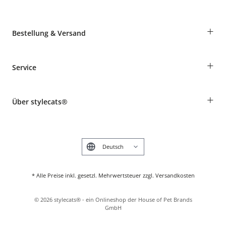
+
Bestellung & Versand
Bestellungen als Gast
+
Service
Informationen zur Lieferung
Widerruf
Rassentabelle
Zahlung & Versand
+
Über stylecats®
Tierkrankenversicherung
Produkte reklamieren und zurücksenden
Kundenkonto
Retouren-Portal
Das stylecats® Design
FAQ & Hilfe
English
* Alle Preise inkl. gesetzl. Mehrwertsteuer zzgl. Versandkosten
©
2026
stylecats® - ein Onlineshop der House of Pet Brands
GmbH