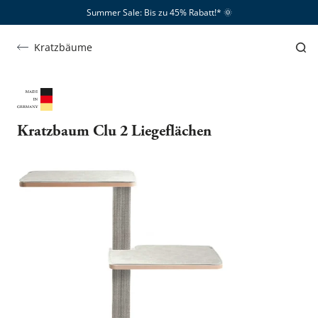
Summer Sale: Bis zu 45% Rabatt!*​
🌞
Kratzbäume
Kratzbaum Clu 2 Liegeflächen