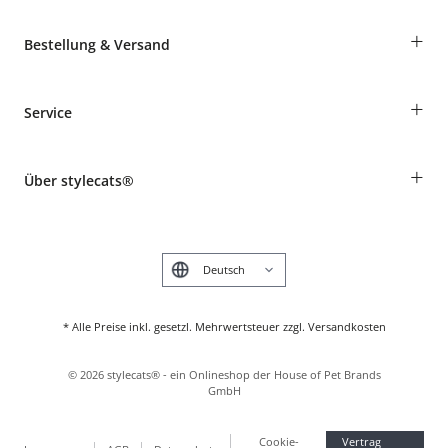
+
Bestellung & Versand
Bestellungen als Gast
+
Service
Informationen zur Lieferung
Widerruf
Rassentabelle
Zahlung & Versand
+
Über stylecats®
Tierkrankenversicherung
Produkte reklamieren und zurücksenden
Kundenkonto
Retouren-Portal
Das stylecats® Design
FAQ & Hilfe
English
* Alle Preise inkl. gesetzl. Mehrwertsteuer zzgl. Versandkosten
©
2026
stylecats® - ein Onlineshop der House of Pet Brands
GmbH
Cookie-
Vertrag