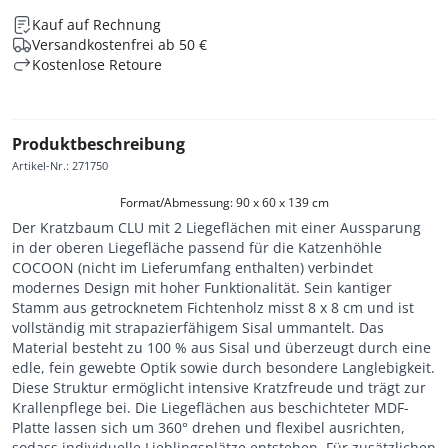
Kauf auf Rechnung
Versandkostenfrei ab 50 €
Kostenlose Retoure
Produktbeschreibung
Artikel-Nr.
:
271750
Format/Abmessung: 90 x 60 x 139 cm
Der Kratzbaum CLU mit 2 Liegeflächen mit einer Aussparung
in der oberen Liegefläche passend für die Katzenhöhle
COCOON (nicht im Lieferumfang enthalten) verbindet
modernes Design mit hoher Funktionalität. Sein kantiger
Stamm aus getrocknetem Fichtenholz misst 8 x 8 cm und ist
vollständig mit strapazierfähigem Sisal ummantelt. Das
Material besteht zu 100 % aus Sisal und überzeugt durch eine
edle, fein gewebte Optik sowie durch besondere Langlebigkeit.
Diese Struktur ermöglicht intensive Kratzfreude und trägt zur
Krallenpflege bei. Die Liegeflächen aus beschichteter MDF-
Platte lassen sich um 360° drehen und flexibel ausrichten,
sodass individuelle Lieblingsplätze entstehen. Für zusätzlichen