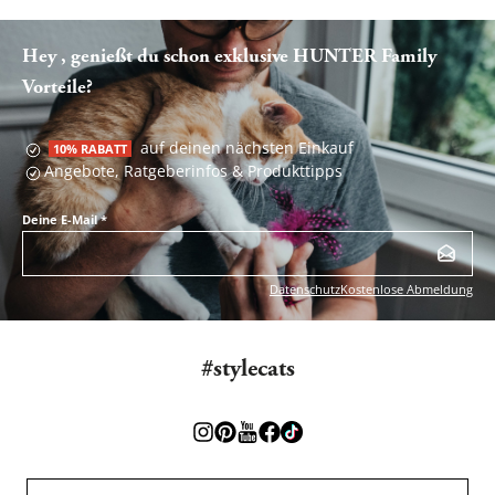
Hey , genießt du schon exklusive HUNTER Family
Vorteile?
auf deinen nächsten Einkauf
10% RABATT
Angebote, Ratgeberinfos & Produkttipps
Deine E-Mail
*
Datenschutz
Kostenlose Abmeldung
#stylecats