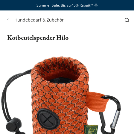
Summer Sale: Bis zu 45% Rabatt!*​
🌞
Hundebedarf & Zubehör
Kotbeutelspender Hilo