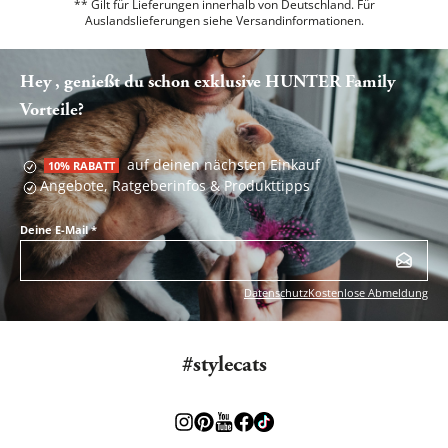
** Gilt für Lieferungen innerhalb von Deutschland. Für
Auslandslieferungen siehe
Versandinformationen.
Hey , genießt du schon exklusive HUNTER Family
Vorteile?
auf deinen nächsten Einkauf
10% RABATT
Angebote, Ratgeberinfos & Produkttipps
Deine E-Mail
*
Datenschutz
Kostenlose Abmeldung
#stylecats