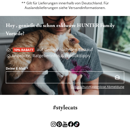
** Gilt für Lieferungen innerhalb von Deutschland. Für
Auslandslieferungen siehe
Versandinformationen.
Hey , genießt du schon exklusive HUNTER Family
Vorteile?
auf deinen nächsten Einkauf
10% RABATT
Angebote, Ratgeberinfos & Produkttipps
Deine E-Mail
*
Datenschutz
Kostenlose Abmeldung
#stylecats