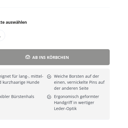
Alle Katzenmöbel
Alle Serien
tte auswählen
L
AB INS KÖRBCHEN
ignet für lang-, mittel-
Weiche Borsten auf der
d kurzhaarige Hunde
einen, vernickelte Pins auf
der anderen Seite
xibler Bürstenhals
Ergonomisch geformter
Handgriff in wertiger
Leder-Optik