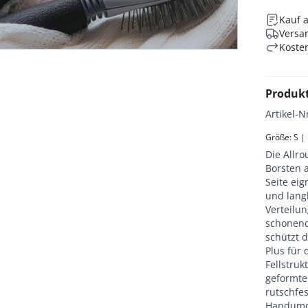
Kauf 
Versan
Koste
Produk
Artikel-N
Größe: S |
Die Allro
Borsten 
Seite eig
und lang
Verteilun
schonend
schützt d
Plus für 
Fellstru
geformte 
rutschfe
Handumdr