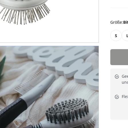
Größe
:
Bi
S
Gee
un
Fle