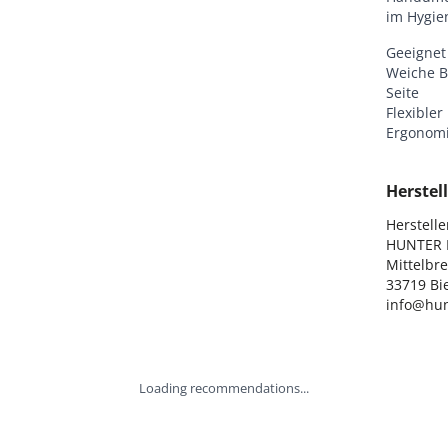
im Hygie
Geeignet 
Weiche Bo
Seite
Flexibler
Ergonomi
Herstell
Hersteller
HUNTER I
Mittelbre
33719 Bie
info@hun
Loading recommendations...