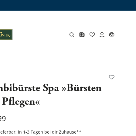
ämme
os
Y
bibürste Spa »Bürsten
 Pflegen«
öhlen
Y
99
Gesamtes Zubehör
lieferbar, in 1-3 Tagen bei dir Zuhause
**