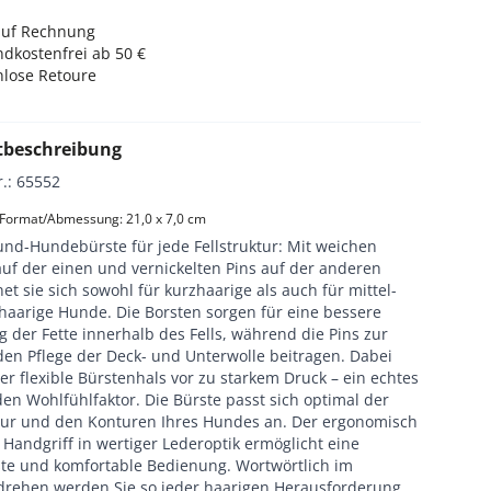
auf Rechnung
dkostenfrei ab 50 €
nlose Retoure
tbeschreibung
r.
:
65552
 Format/Abmessung: 21,0 x 7,0 cm
und-Hundebürste für jede Fellstruktur: Mit weichen
auf der einen und vernickelten Pins auf der anderen
net sie sich sowohl für kurzhaarige als auch für mittel-
haarige Hunde. Die Borsten sorgen für eine bessere
g der Fette innerhalb des Fells, während die Pins zur
en Pflege der Deck- und Unterwolle beitragen. Dabei
er flexible Bürstenhals vor zu starkem Druck – ein echtes
den Wohlfühlfaktor. Die Bürste passt sich optimal der
ktur und den Konturen Ihres Hundes an. Der ergonomisch
Handgriff in wertiger Lederoptik ermöglicht eine
ste und komfortable Bedienung. Wortwörtlich im
ehen werden Sie so jeder haarigen Herausforderung