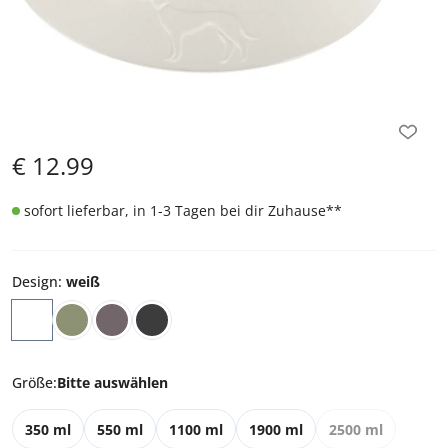
€
12.99
sofort lieferbar, in 1-3 Tagen bei dir Zuhause
**
Design
:
weiß
Größe
:
Bitte auswählen
350 ml
550 ml
1100 ml
1900 ml
2500 ml