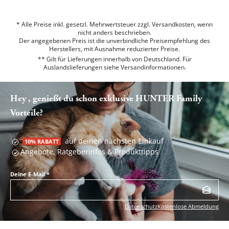
* Alle Preise inkl. gesetzl. Mehrwertsteuer zzgl. Versandkosten, wenn
nicht anders beschrieben.
Der angegebenen Preis ist die unverbindliche Preisempfehlung des
Herstellers, mit Ausnahme reduzierter Preise.
** Gilt für Lieferungen innerhalb von Deutschland. Für
Auslandslieferungen siehe
Versandinformationen.
Hey , genießt du schon exklusive HUNTER Family
Vorteile?
auf deinen nächsten Einkauf
10% RABATT
Angebote, Ratgeberinfos & Produkttipps
Deine E-Mail
*
Datenschutz
Kostenlose Abmeldung