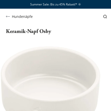
Summer Sale: Bis zu 45% Rabatt!*​
🌞
Hundenäpfe
Keramik-Napf Osby