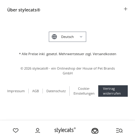
Rassentabelle
Zahlung & Versand
+
Über stylecats®
Tierkrankenversicherung
Produkte reklamieren und zurücksenden
Kundenkonto
Retouren-Portal
Das stylecats® Design
FAQ & Hilfe
English
* Alle Preise inkl. gesetzl. Mehrwertsteuer zzgl. Versandkosten
©
2026
stylecats® - ein Onlineshop der House of Pet Brands
GmbH
Cookie-
Vertrag
Impressum
AGB
Datenschutz
Einstellungen
widerrufen