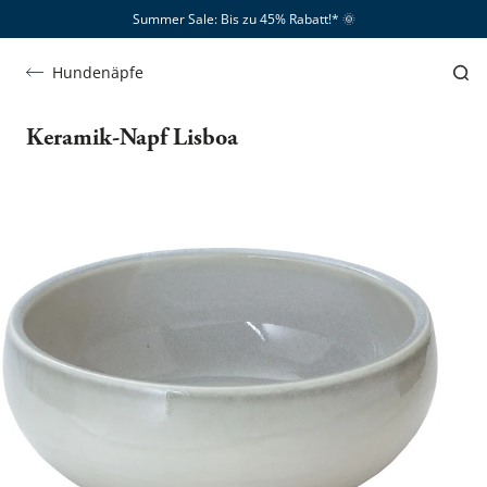
Summer Sale: Bis zu 45% Rabatt!*​
🌞
Hundenäpfe
Keramik-Napf Lisboa