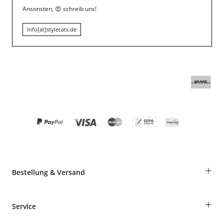
Ansonsten,
😍
schreib uns!
info[at]stylecats.de
+
Bestellung & Versand
Bestellungen als Gast
+
Service
Informationen zur Lieferung
Widerruf