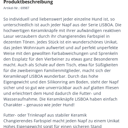
Produktbeschreibung
Artikel-Nr.
:
69987
So individuell und liebenswert jeder einzelne Hund ist, so
unterschiedlich ist auch jeder Napf aus der Serie LISBOA. Die
hochwertigen Keramiknäpfe mit ihrer aufwändigen reaktiven
Lasur verzaubern durch ihr changierendes Farbspiel in
dezenten Tönen. Jedes Stück ist ein wunderschönes Unikat,
das jeden Wohnraum aufwertet und auf perfekt unperfekte
Weise mit den gewollten Farbabweichungen und Sprenkeln
den Essplatz für den Vierbeiner zu etwas ganz Besonderem
macht. Auch als Schale auf dem Tisch, etwa für Süßigkeiten
für die zweibeinigen Familienmitglieder, macht sich der
Keramiknapf LISBOA wunderbar. Durch das hohe
Eigengewicht und den Silikonring am Boden, steht der Napf
sicher und so gut wie unverrückbar auch auf glatten Fliesen
und erleichtert dem Hund dadurch die Futter- und
Wasseraufnahme. Die Keramiknäpfe LISBOA haben einfach
Charakter – genauso wie jeder Hund!
Futter- oder Trinknapf aus stabiler Keramik
Changierendes Farbspiel macht jeden Napf zu einem Unikat
Hohes Eigengewicht sorgt für einen sicheren Stand