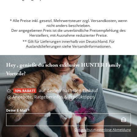
* Alle Preise inkl. gesetzl. Mehrwertsteuer zzgl. Versandkosten, wenn
nicht anders beschrieben.
Der angegebenen Preis ist die unverbindliche Preisempfehlung des
Herstellers, mit Ausnahme reduzierter Preise.
** Gilt für Lieferungen innerhalb von Deutschland. Für
Auslandslieferungen siehe
Versandinformationen.
Hey , genießt du schon exklusive HUNTER Family
Vorteile?
auf deinen nächsten Einkauf
10% RABATT
Angebote, Ratgeberinfos & Produkttipps
Deine E-Mail
*
Datenschutz
Kostenlose Abmeldung