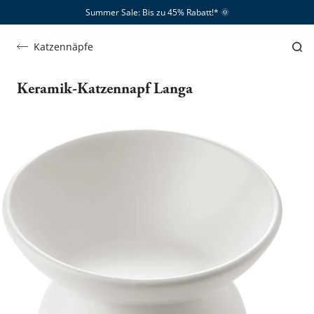
Summer Sale: Bis zu 45% Rabatt!*​
🌞
Katzennäpfe
Keramik-Katzennapf Langa