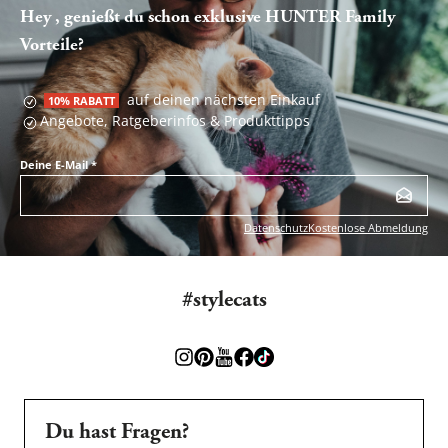
Hey , genießt du schon exklusive HUNTER Family
Vorteile?
auf deinen nächsten Einkauf
10% RABATT
Angebote, Ratgeberinfos & Produkttipps
Deine E-Mail
*
Datenschutz
Kostenlose Abmeldung
#stylecats
Du hast Fragen?