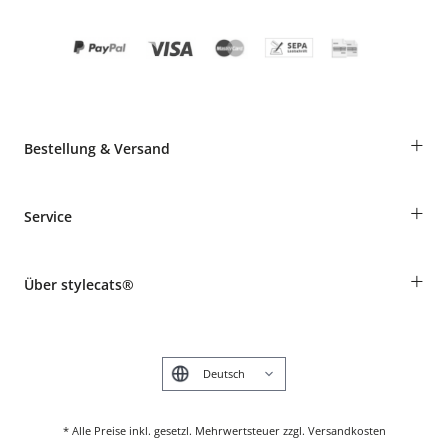
+
Bestellung & Versand
Bestellungen als Gast
+
Service
Informationen zur Lieferung
Widerruf
Rassentabelle
Zahlung & Versand
+
Über stylecats®
Tierkrankenversicherung
Produkte reklamieren und zurücksenden
Kundenkonto
Retouren-Portal
Das stylecats® Design
FAQ & Hilfe
English
* Alle Preise inkl. gesetzl. Mehrwertsteuer zzgl. Versandkosten