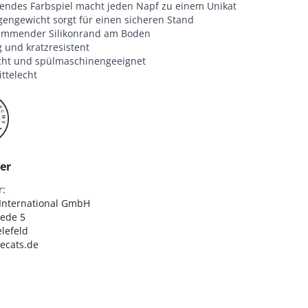
endes Farbspiel macht jeden Napf zu einem Unikat
gengewicht sorgt für einen sicheren Stand
emmender Silikonrand am Boden
 und kratzresistent
icht und spülmaschinengeeignet
ttelecht
er
:

nternational GmbH

ede 5

lefeld

lecats.de