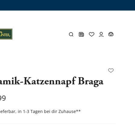
amik-Katzennapf Braga
ämme
os
Y
99
öhlen
Y
lieferbar, in 1-3 Tagen bei dir Zuhause
**
Gesamtes Zubehör