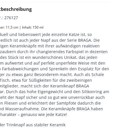
tbeschreibung
r.
:
276127
r: 11,5 cm | Inhalt: 150 ml
duell und liebenswert jede einzelne Katze ist, so
edlich ist auch jeder Napf aus der Serie BRAGA. Die
igen Keramiknäpfe mit ihrer aufwändigen reaktiven
rzaubern durch ihr changierendes Farbspiel in dezenten
edes Stück ist ein wunderschönes Unikat, das jeden
 aufwertet und auf perfekt unperfekte Weise mit den
n Farbabweichungen und Sprenkeln den Essplatz für den
ger zu etwas ganz Besonderem macht. Auch als Schale
isch, etwa für Süßigkeiten für die zweibeinigen
mitglieder, macht sich der Keramiknapf BRAGA
r. Durch das hohe Eigengewicht und den Silikonring am
teht der Napf sicher und so gut wie unverrückbar auch
en Fliesen und erleichtert der Samtpfote dadurch die
und Wasseraufnahme. Die Keramiknäpfe BRAGA haben
harakter – genauso wie jede Katze!
der Trinknapf aus stabiler Keramik