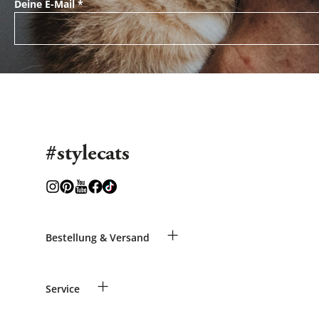
Deine E-Mail
*
#stylecats
+
Bestellung & Versand
Bestellungen als Gast
+
Service
Informationen zur Lieferung
Widerruf