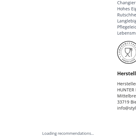
Changier
Hohes Ei
Rutschh
Langlebig
Pflegele
Lebensmi
Herstell
Hersteller
HUNTER I
Mittelbre
33719 Bie
info@sty
Loading recommendations...