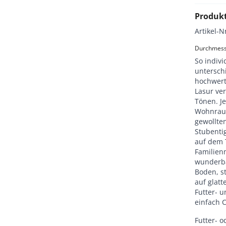
Produk
Artikel-N
Durchmesse
So indivi
unterschi
hochwert
Lasur ve
Tönen. J
Wohnraum
gewollte
Stubenti
auf dem T
Familien
wunderba
Boden, s
auf glatt
Futter- 
einfach C
Futter- o