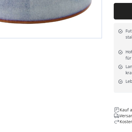
Fut
sta
Hoh
für
Lan
kra
Leb
Kauf 
Versan
Koste