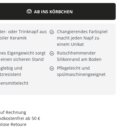
AB INS KÖRBCHEN
Alle Katzenmöbel
Alle Serien
ter- oder Trinknapf aus
Changierendes Farbspiel
biler Keramik
macht jeden Napf zu
einem Unikat
es Eigengewicht sorgt
Rutschhemmender
 einen sicheren Stand
Silikonrand am Boden
glebig und
Pflegeleicht und
tzresistent
spülmaschinengeeignet
ensmittelecht
auf Rechnung
dkostenfrei ab 50 €
nlose Retoure