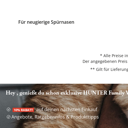
Für neugierige Spürnasen
* Alle Preise 
Der angegebenen Preis 
** Gilt für Liefer
Hey , genießt du schon exklusive HUNTER Family Vo
auf deinen nächsten Einkauf
10% RABATT
Angebote, Ratgeberinfos & Produkttipps