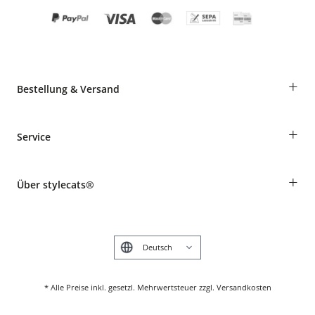
+
Bestellung & Versand
Bestellungen als Gast
+
Service
Informationen zur Lieferung
Widerruf
Rassentabelle
Zahlung & Versand
+
Über stylecats®
Tierkrankenversicherung
Produkte reklamieren und zurücksenden
Kundenkonto
Retouren-Portal
Das stylecats® Design
FAQ & Hilfe
English
* Alle Preise inkl. gesetzl. Mehrwertsteuer zzgl. Versandkosten