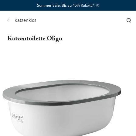
Summer Sale: Bis zu 45% Rabatt!*​
🌞
Katzenklos
Katzentoilette Oligo