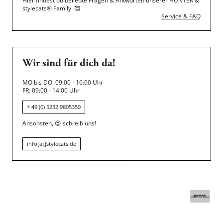
Hier findest du beliebte Fragen & Antworten unserer HUNTER &
stylecats® Family.
🥰
Service & FAQ
Wir sind für dich da!
MO bis DO: 09:00 - 16:00 Uhr
FR: 09:00 - 14:00 Uhr
+ 49 (0) 5232 9805350
Ansonsten,
😍
schreib uns!
info[at]stylecats.de