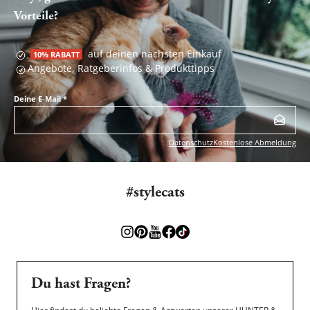
Vorteile?
auf deinen nächsten Einkauf
10% RABATT
Angebote, Ratgeberinfos & Produkttipps
Deine E-Mail
*
Datenschutz
Kostenlose Abmeldung
#stylecats
Du hast Fragen?