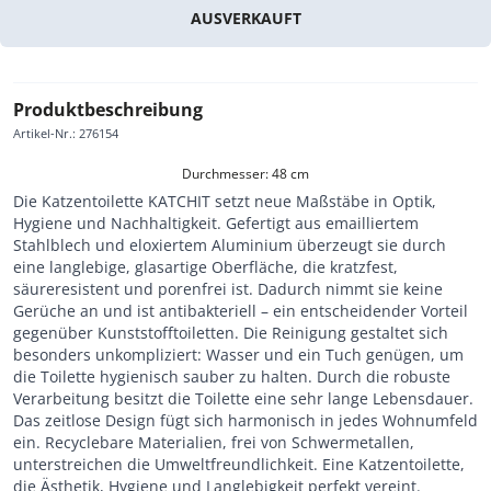
AUSVERKAUFT
Produktbeschreibung
Artikel-Nr.
:
276154
Durchmesser: 48 cm
Die Katzentoilette KATCHIT setzt neue Maßstäbe in Optik,
Hygiene und Nachhaltigkeit. Gefertigt aus emailliertem
Stahlblech und eloxiertem Aluminium überzeugt sie durch
eine langlebige, glasartige Oberfläche, die kratzfest,
säureresistent und porenfrei ist. Dadurch nimmt sie keine
Gerüche an und ist antibakteriell – ein entscheidender Vorteil
gegenüber Kunststofftoiletten. Die Reinigung gestaltet sich
besonders unkompliziert: Wasser und ein Tuch genügen, um
die Toilette hygienisch sauber zu halten. Durch die robuste
Verarbeitung besitzt die Toilette eine sehr lange Lebensdauer.
Das zeitlose Design fügt sich harmonisch in jedes Wohnumfeld
ein. Recyclebare Materialien, frei von Schwermetallen,
unterstreichen die Umweltfreundlichkeit. Eine Katzentoilette,
die Ästhetik, Hygiene und Langlebigkeit perfekt vereint.