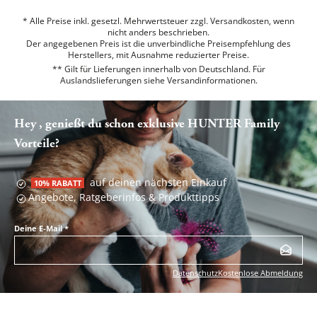
* Alle Preise inkl. gesetzl. Mehrwertsteuer zzgl. Versandkosten, wenn
nicht anders beschrieben.
Der angegebenen Preis ist die unverbindliche Preisempfehlung des
Herstellers, mit Ausnahme reduzierter Preise.
** Gilt für Lieferungen innerhalb von Deutschland. Für
Auslandslieferungen siehe
Versandinformationen.
Hey , genießt du schon exklusive HUNTER Family
Vorteile?
auf deinen nächsten Einkauf
10% RABATT
Angebote, Ratgeberinfos & Produkttipps
Deine E-Mail
*
Datenschutz
Kostenlose Abmeldung