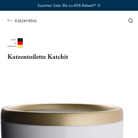
Summer Sale: Bis zu 45% Rabatt!*​
🌞
Katzenklos
Katzentoilette Katchit