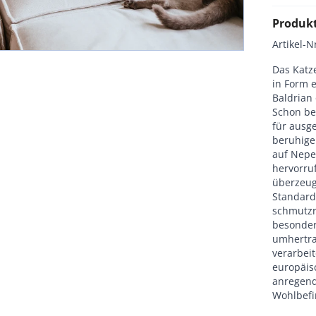
Produk
Artikel-N
Das Katz
in Form e
Baldrian 
Schon bei
für ausg
beruhige
auf Nepe
hervorruf
überzeug
Standard 
schmutzr
besonders
umhertrag
verarbeit
europäis
anregend
Wohlbefi