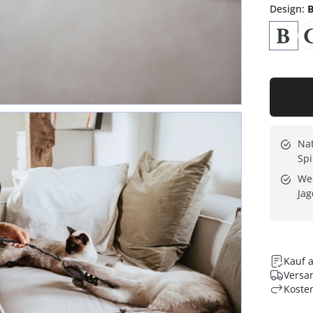
Design
:
B
Nat
Sp
Wec
Jag
Kauf 
Versan
Koste