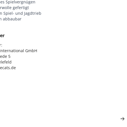
hes Spielvergnügen
wolle gefertigt
 Spiel- und Jagdtrieb
ch abbaubar
er
:

nternational GmbH

ede 5

lefeld

lecats.de