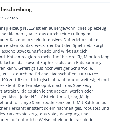
tbeschreibung
r.
:
277145
enspielzeug NELLY ist ein außergewöhnliches Spielzeug
iner kleinen Qualle, das durch seine Füllung mit
oder Katzenminze ein intensives Dufterlebnis bietet.
m ersten Kontakt weckt der Duft den Spieltrieb, sorgt
elassene Bewegungsfreude und wirkt zugleich
nd. Katzen reagieren meist fünf bis dreißig Minuten lang
talacton, das sowohl Euphorie als auch Entspannung
en kann. Gefertigt aus hochwertiger Schurwolle,
t NELLY durch natürliche Eigenschaften: OEKO-Tex
100 zertifiziert, biologisch abbaubar und weitestgehend
esistent. Die Tentakeloptik macht das Spielzeug
 attraktiv, da es sich leicht packen, werfen oder
en lässt. Jeder NELLY ist ein Unikat, sorgfältig
et und für lange Spielfreude konzipiert. Mit Baldrian aus
cher Herkunft entsteht so ein nachhaltiges, robustes und
es Katzenspielzeug, das Spiel, Bewegung und
nden auf natürliche Weise miteinander verbindet.