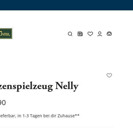
ämme
os
Y
enspielzeug Nelly
öhlen
Y
90
lieferbar, in 1-3 Tagen bei dir Zuhause
**
Gesamtes Zubehör