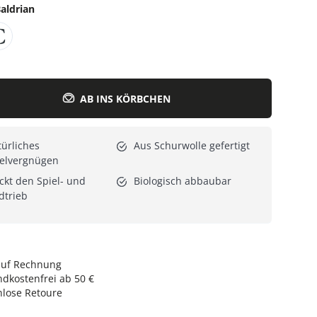
aldrian
Alle Katzenmöbel
Alle Serien
AB INS KÖRBCHEN
ürliches
Aus Schurwolle gefertigt
ielvergnügen
kt den Spiel- und
Biologisch abbaubar
dtrieb
auf Rechnung
dkostenfrei ab 50 €
nlose Retoure