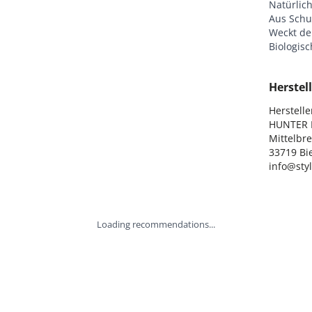
Natürlic
Aus Schur
Weckt den
Biologis
Herstell
Hersteller
HUNTER I
Mittelbre
33719 Bie
info@sty
Loading recommendations...