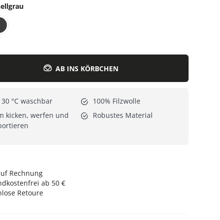
ellgrau
Alle Katzenmöbel
Alle Serien
AB INS KÖRBCHEN
 30 °C waschbar
100% Filzwolle
 kicken, werfen und
Robustes Material
ortieren
auf Rechnung
dkostenfrei ab 50 €
nlose Retoure