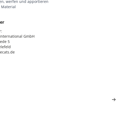
en, werfen und apportieren
 Material
er
:

nternational GmbH

ede 5

lefeld

lecats.de