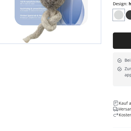
Design
:
h
Bei
Zum
app
Kauf 
Versan
Koste