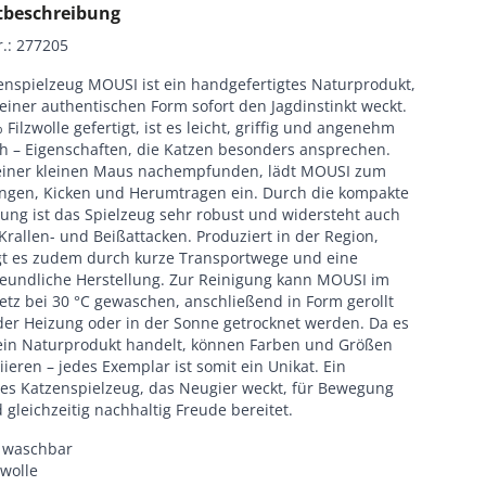
tbeschreibung
r.
:
277205
enspielzeug MOUSI ist ein handgefertigtes Naturprodukt,
einer authentischen Form sofort den Jagdinstinkt weckt.
Filzwolle gefertigt, ist es leicht, griffig und angenehm
h – Eigenschaften, die Katzen besonders ansprechen.
einer kleinen Maus nachempfunden, lädt MOUSI zum
angen, Kicken und Herumtragen ein. Durch die kompakte
tung ist das Spielzeug sehr robust und widersteht auch
Krallen- und Beißattacken. Produziert in der Region,
t es zudem durch kurze Transportwege und eine
eundliche Herstellung. Zur Reinigung kann MOUSI im
tz bei 30 °C gewaschen, anschließend in Form gerollt
der Heizung oder in der Sonne getrocknet werden. Da es
ein Naturprodukt handelt, können Farben und Größen
riieren – jedes Exemplar ist somit ein Unikat. Ein
ges Katzenspielzeug, das Neugier weckt, für Bewegung
 gleichzeitig nachhaltig Freude bereitet.
C waschbar
wolle