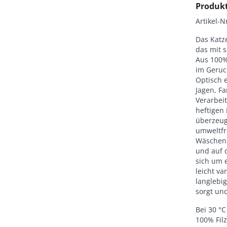
Produk
Artikel-N
Das Katz
das mit s
Aus 100% 
im Geruc
Optisch 
Jagen, F
Verarbei
heftigen 
überzeug
umweltfr
Wäschene
und auf 
sich um 
leicht va
langlebi
sorgt und
Bei 30 °
100% Filz