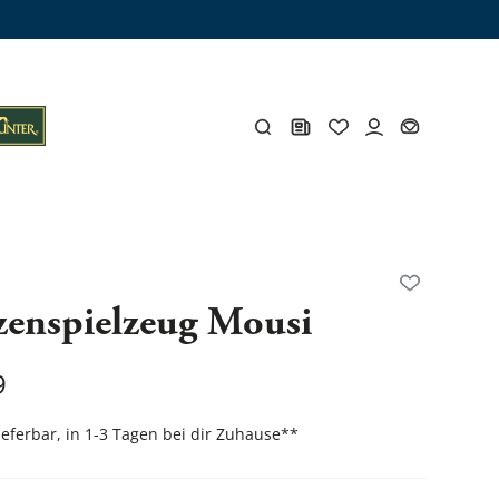
ämme
os
Y
zenspielzeug Mousi
öhlen
Y
9
lieferbar, in 1-3 Tagen bei dir Zuhause
**
Gesamtes Zubehör