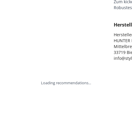
Zum kick
Robustes
Herstell
Hersteller
HUNTER I
Mittelbre
33719 Bie
info@sty
Loading recommendations...