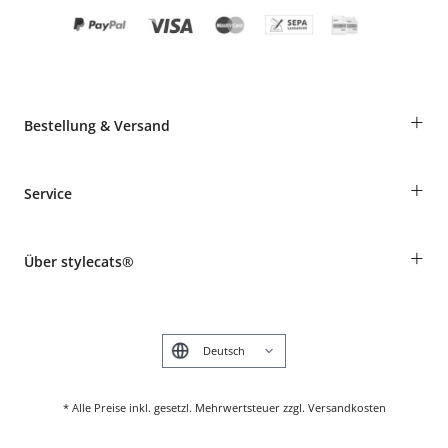
+
Bestellung & Versand
Bestellungen als Gast
+
Service
Informationen zur Lieferung
Widerruf
Rassentabelle
Zahlung & Versand
+
Über stylecats®
Tierkrankenversicherung
Produkte reklamieren und zurücksenden
Kundenkonto
Retouren-Portal
Das stylecats® Design
FAQ & Hilfe
English
* Alle Preise inkl. gesetzl. Mehrwertsteuer zzgl. Versandkosten