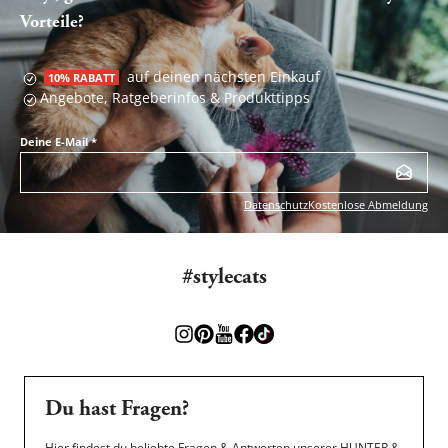
Vorteile?
auf deinen nächsten Einkauf
10% RABATT
Angebote, Ratgeberinfos & Produkttipps
Deine E-Mail
*
Datenschutz
Kostenlose Abmeldung
#stylecats
Du hast Fragen?
Hier findest du beliebte Fragen & Antworten unserer HUNTER &