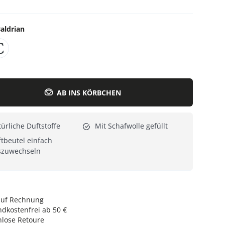
Alle Katzenmöbel
Alle Serien
aldrian
AB INS KÖRBCHEN
ürliche Duftstoffe
Mit Schafwolle gefüllt
tbeutel einfach
szuwechseln
auf Rechnung
dkostenfrei ab 50 €
nlose Retoure