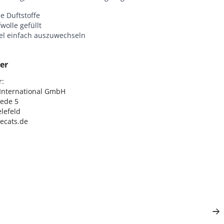
e Duftstoffe
wolle gefüllt
el einfach auszuwechseln
er
:

nternational GmbH

ede 5

lefeld

lecats.de