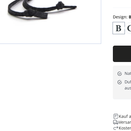
Design
:
B
Nat
Duf
au
Kauf 
Versan
Koste