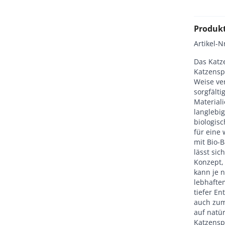
Produk
Artikel-N
Das Katz
Katzensp
Weise ver
sorgfält
Material
langlebig
biologis
für eine 
mit Bio-B
lässt sic
Konzept, 
kann je 
lebhafte
tiefer E
auch zum
auf natü
Katzensp