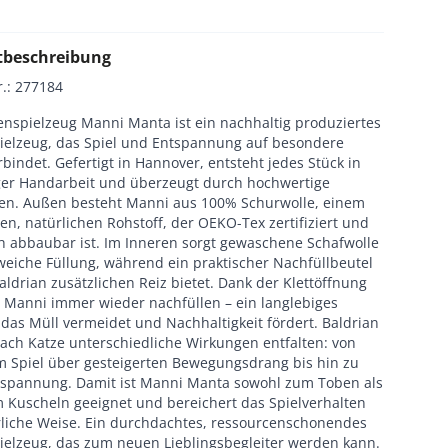
tbeschreibung
r.
:
277184
enspielzeug Manni Manta ist ein nachhaltig produziertes
ielzeug, das Spiel und Entspannung auf besondere
bindet. Gefertigt in Hannover, entsteht jedes Stück in
iger Handarbeit und überzeugt durch hochwertige
ien. Außen besteht Manni aus 100% Schurwolle, einem
en, natürlichen Rohstoff, der OEKO-Tex zertifiziert und
ch abbaubar ist. Im Inneren sorgt gewaschene Schafwolle
weiche Füllung, während ein praktischer Nachfüllbeutel
aldrian zusätzlichen Reiz bietet. Dank der Klettöffnung
h Manni immer wieder nachfüllen – ein langlebiges
das Müll vermeidet und Nachhaltigkeit fördert. Baldrian
nach Katze unterschiedliche Wirkungen entfalten: von
m Spiel über gesteigerten Bewegungsdrang bis hin zu
ntspannung. Damit ist Manni Manta sowohl zum Toben als
 Kuscheln geeignet und bereichert das Spielverhalten
rliche Weise. Ein durchdachtes, ressourcenschonendes
ielzeug, das zum neuen Lieblingsbegleiter werden kann.