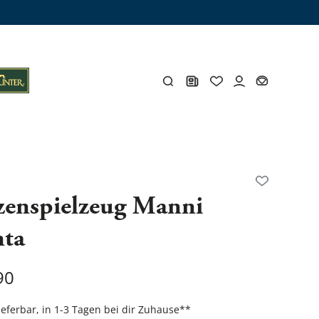
ämme
os
Y
zenspielzeug Manni
ta
öhlen
Y
90
Gesamtes Zubehör
lieferbar, in 1-3 Tagen bei dir Zuhause
**