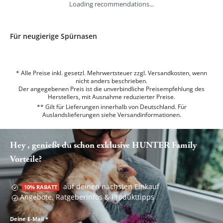
Loading recommendations...
Für neugierige Spürnasen
* Alle Preise inkl. gesetzl. Mehrwertsteuer zzgl. Versandkosten, wenn
nicht anders beschrieben.
Der angegebenen Preis ist die unverbindliche Preisempfehlung des
Herstellers, mit Ausnahme reduzierter Preise.
** Gilt für Lieferungen innerhalb von Deutschland. Für
Auslandslieferungen siehe
Versandinformationen.
Hey , genießt du schon exklusive HUNTER Family
Vorteile?
auf deinen nächsten Einkauf
10% RABATT
Angebote, Ratgeberinfos & Produkttipps
Deine E-Mail
*