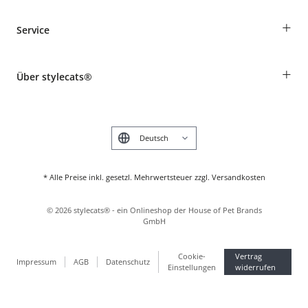
Bestellungen als Gast
+
Service
Informationen zur Lieferung
Widerruf
Rassentabelle
Zahlung & Versand
+
Über stylecats®
Tierkrankenversicherung
Produkte reklamieren und zurücksenden
Kundenkonto
Retouren-Portal
Das stylecats® Design
FAQ & Hilfe
English
* Alle Preise inkl. gesetzl. Mehrwertsteuer zzgl. Versandkosten
©
2026
stylecats® - ein Onlineshop der House of Pet Brands
GmbH
Cookie-
Vertrag
Impressum
AGB
Datenschutz
Einstellungen
widerrufen