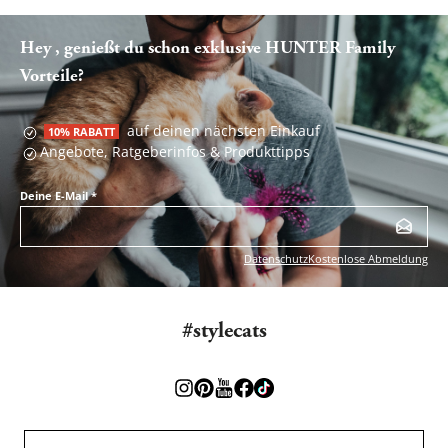
Hey , genießt du schon exklusive HUNTER Family
Vorteile?
auf deinen nächsten Einkauf
10% RABATT
Angebote, Ratgeberinfos & Produkttipps
Deine E-Mail
*
Datenschutz
Kostenlose Abmeldung
#stylecats