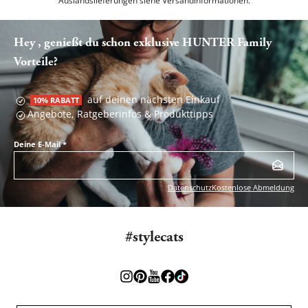
Auslandslieferungen siehe
Versandinformationen.
Hey , genießt du schon exklusive HUNTER Family
Vorteile?
auf deinen nächsten Einkauf
10% RABATT
Angebote, Ratgeberinfos & Produkttipps
Deine E-Mail
*
Datenschutz
Kostenlose Abmeldung
#stylecats