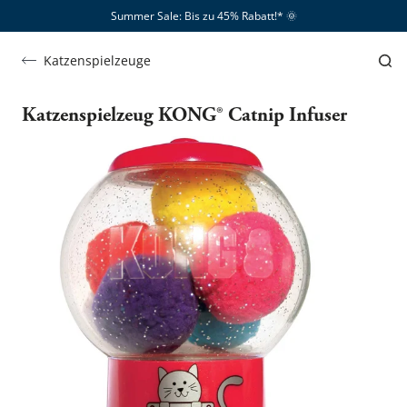
Summer Sale: Bis zu 45% Rabatt!*​
🌞
Katzenspielzeuge
Katzenspielzeug KONG® Catnip Infuser