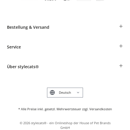
+
Bestellung & Versand
Bestellungen als Gast
+
Service
Informationen zur Lieferung
Widerruf
Rassentabelle
Zahlung & Versand
+
Über stylecats®
Tierkrankenversicherung
Produkte reklamieren und zurücksenden
Kundenkonto
Retouren-Portal
Das stylecats® Design
FAQ & Hilfe
English
* Alle Preise inkl. gesetzl. Mehrwertsteuer zzgl. Versandkosten
©
2026
stylecats® - ein Onlineshop der House of Pet Brands
GmbH