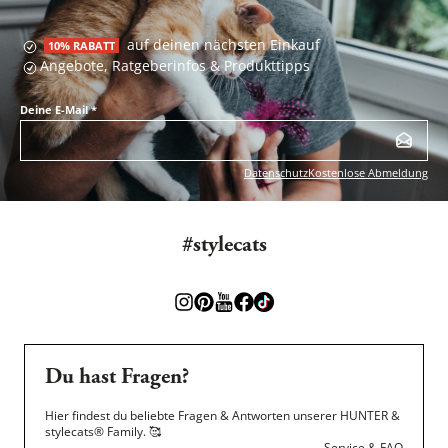
auf deinen nächsten Einkauf
10% RABATT
Angebote, Ratgeberinfos & Produkttipps
Deine E-Mail
*
Datenschutz
Kostenlose Abmeldung
#stylecats
Du hast Fragen?
Hier findest du beliebte Fragen & Antworten unserer HUNTER &
stylecats® Family.
🥰
Service & FAQ