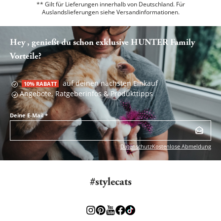
** Gilt für Lieferungen innerhalb von Deutschland. Für
Auslandslieferungen siehe
Versandinformationen.
Hey , genießt du schon exklusive HUNTER Family
Vorteile?
auf deinen nächsten Einkauf
10% RABATT
Angebote, Ratgeberinfos & Produkttipps
Deine E-Mail
*
Datenschutz
Kostenlose Abmeldung
#stylecats