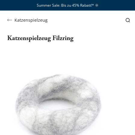
Summer Sale: Bis zu 45% Rabatt!*​
🌞
Katzenspielzeug
Katzenspielzeug Filzring