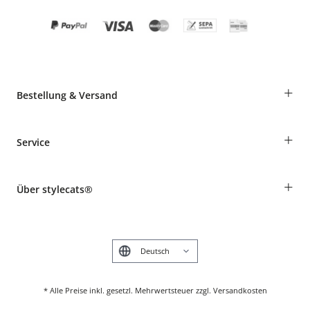
+
Bestellung & Versand
Bestellungen als Gast
+
Service
Informationen zur Lieferung
Widerruf
Rassentabelle
Zahlung & Versand
+
Über stylecats®
Tierkrankenversicherung
Produkte reklamieren und zurücksenden
Kundenkonto
Retouren-Portal
Das stylecats® Design
FAQ & Hilfe
English
* Alle Preise inkl. gesetzl. Mehrwertsteuer zzgl. Versandkosten