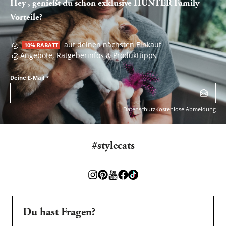
Hey , genießt du schon exklusive HUNTER Family
Vorteile?
auf deinen nächsten Einkauf
10% RABATT
Angebote, Ratgeberinfos & Produkttipps
Deine E-Mail
*
Datenschutz
Kostenlose Abmeldung
#stylecats
Du hast Fragen?