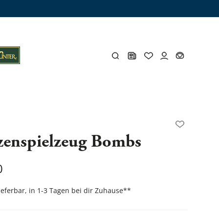
ämme
os
Y
zenspielzeug Bombs
öhlen
Y
0
lieferbar, in 1-3 Tagen bei dir Zuhause
**
Gesamtes Zubehör