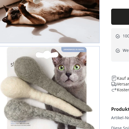
100
Wec
Kauf 
Versan
Koste
Produk
Artikel-N
Diese Sp