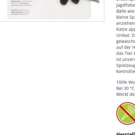
Jagdfieb
Bälle wie
kleine Sp
anziehen
Katze ap
Unikat. 
gewasche
auf der H
das Tier 
ist unze
Spielzeu
kontrolli
100% Woll
Bei 30 °
Weckt de
Herstell