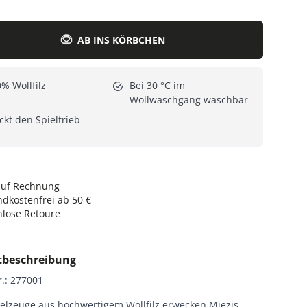
Alle Katzenmöbel
Alle Serien
AB INS KÖRBCHEN
% Wollfilz
Bei 30 °C im
Wollwaschgang waschbar
kt den Spieltrieb
auf Rechnung
dkostenfrei ab 50 €
nlose Retoure
tbeschreibung
r.
:
277001
ielzeuge aus hochwertigem Wollfilz erwecken Miezis