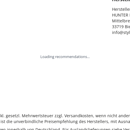
Hersteller
HUNTER I
Mittelbre
33719 Bie
info@sty
Loading recommendations...
inkl. gesetzl. Mehrwertsteuer zzgl. Versandkosten, wenn nicht ande
ist die unverbindliche Preisempfehlung des Herstellers, mit Ausna
ungen innerhalb von Deutschland. Für Auslandslieferungen siehe
Ver