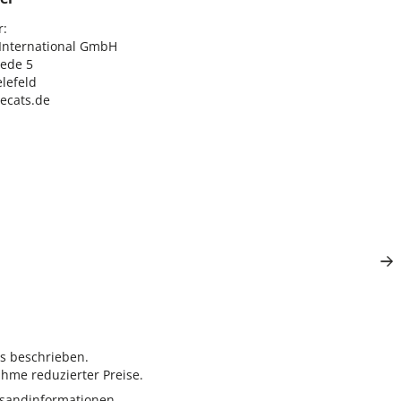
:

nternational GmbH

ede 5

lefeld

lecats.de
rs beschrieben.
hme reduzierter Preise.
sandinformationen.