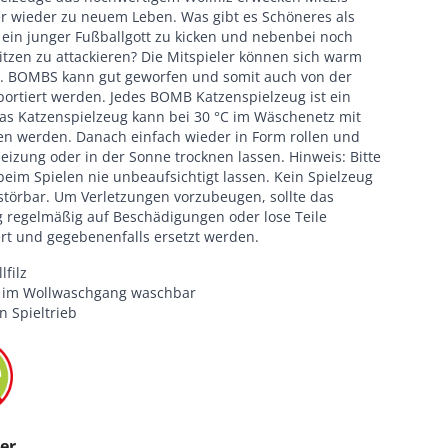
er wieder zu neuem Leben. Was gibt es Schöneres als
 ein junger Fußballgott zu kicken und nebenbei noch
itzen zu attackieren? Die Mitspieler können sich warm
. BOMBS kann gut geworfen und somit auch von der
portiert werden. Jedes BOMB Katzenspielzeug ist ein
Das Katzenspielzeug kann bei 30 °C im Wäschenetz mit
n werden. Danach einfach wieder in Form rollen und
eizung oder in der Sonne trocknen lassen. Hinweis: Bitte
beim Spielen nie unbeaufsichtigt lassen. Kein Spielzeug
rstörbar. Um Verletzungen vorzubeugen, sollte das
g regelmäßig auf Beschädigungen oder lose Teile
ert und gegebenenfalls ersetzt werden.
filz
C im Wollwaschgang waschbar
n Spieltrieb
er