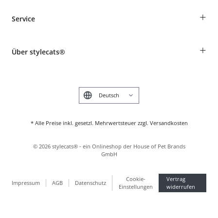
Bestellungen als Gast
+
Service
Informationen zur Lieferung
Widerruf
Rassentabelle
Zahlung & Versand
+
Über stylecats®
Tierkrankenversicherung
Produkte reklamieren und zurücksenden
Kundenkonto
Retouren-Portal
Das stylecats® Design
FAQ & Hilfe
English
* Alle Preise inkl. gesetzl. Mehrwertsteuer zzgl. Versandkosten
©
2026
stylecats® - ein Onlineshop der House of Pet Brands
GmbH
Cookie-
Vertrag
Impressum
AGB
Datenschutz
Einstellungen
widerrufen