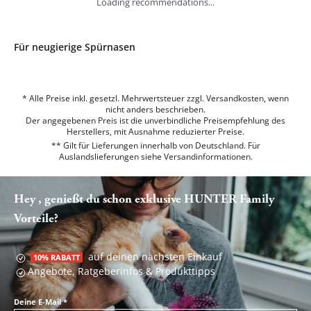
Loading recommendations...
Für neugierige Spürnasen
* Alle Preise inkl. gesetzl. Mehrwertsteuer zzgl. Versandkosten, wenn
nicht anders beschrieben.
Der angegebenen Preis ist die unverbindliche Preisempfehlung des
Herstellers, mit Ausnahme reduzierter Preise.
** Gilt für Lieferungen innerhalb von Deutschland. Für
Auslandslieferungen siehe
Versandinformationen.
Hey , genießt du schon exklusive HUNTER Family
Vorteile?
auf deinen nächsten Einkauf
10% RABATT
Angebote, Ratgeberinfos & Produkttipps
Deine E-Mail
*