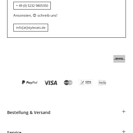
+ 49 (0) 5232 9805350
Ansonsten,
😍
schreib uns!
info[at]stylecats.de
+
Bestellung & Versand
Bestellungen als Gast
+
Service