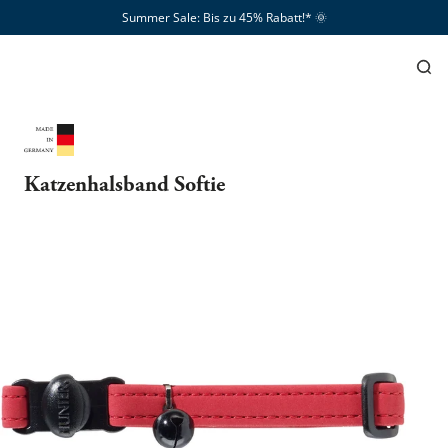
Summer Sale: Bis zu 45% Rabatt!*​
🌞
Katzenhalsband Softie