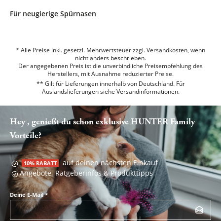
Für neugierige Spürnasen
* Alle Preise inkl. gesetzl. Mehrwertsteuer zzgl. Versandkosten, wenn
nicht anders beschrieben.
Der angegebenen Preis ist die unverbindliche Preisempfehlung des
Herstellers, mit Ausnahme reduzierter Preise.
** Gilt für Lieferungen innerhalb von Deutschland. Für
Auslandslieferungen siehe
Versandinformationen.
Hey , genießt du schon exklusive HUNTER Family
Vorteile?
auf deinen nächsten Einkauf
10% RABATT
Angebote, Ratgeberinfos & Produkttipps
Deine E-Mail
*