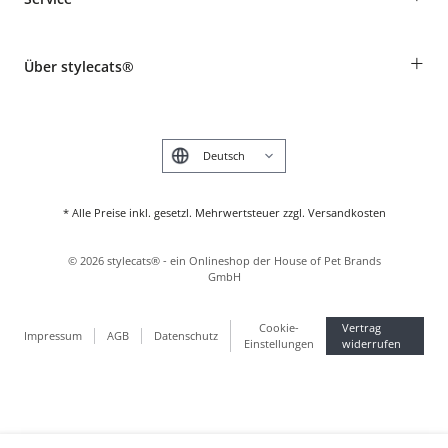
Informationen zur Lieferung
Widerruf
Rassentabelle
Zahlung & Versand
+
Über stylecats®
Tierkrankenversicherung
Produkte reklamieren und zurücksenden
Kundenkonto
Retouren-Portal
Das stylecats® Design
FAQ & Hilfe
English
* Alle Preise inkl. gesetzl. Mehrwertsteuer zzgl. Versandkosten
©
2026
stylecats® - ein Onlineshop der House of Pet Brands
GmbH
Cookie-
Vertrag
Impressum
AGB
Datenschutz
Einstellungen
widerrufen