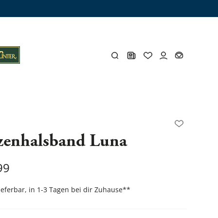
ämme
os
Y
zenhalsband Luna
öhlen
Y
99
lieferbar, in 1-3 Tagen bei dir Zuhause
**
Gesamtes Zubehör