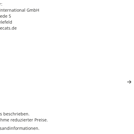
:

nternational GmbH

ede 5

lefeld

lecats.de
rs beschrieben.
hme reduzierter Preise.
sandinformationen.