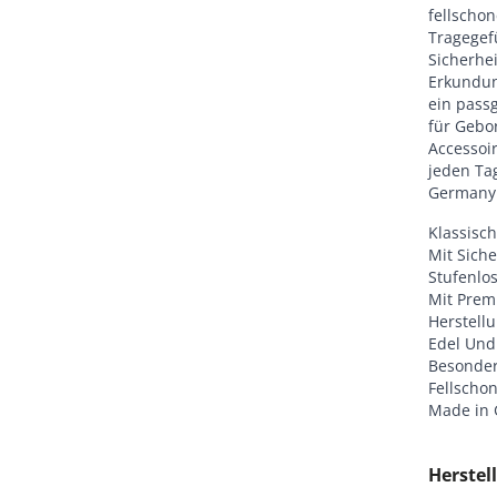
fellscho
Tragegefü
Sicherhe
Erkundun
ein passg
für Gebor
Accessoir
jeden Ta
Germany
Klassisc
Mit Siche
Stufenlos
Mit Prem
Herstell
Edel Und
Besonder
Fellscho
Made in
Herstell