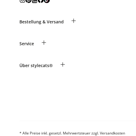
+
Bestellung & Versand
Bestellungen als Gast
+
Service
Informationen zur Lieferung
Widerruf
Zahlung & Versand
Rassentabelle
+
Über stylecats®
Produkte reklamieren und zurücksenden
Tierkrankenversicherung
Retouren-Portal
Kundenkonto
FAQ & Hilfe
Das stylecats® Design
* Alle Preise inkl. gesetzl. Mehrwertsteuer zzgl. Versandkosten