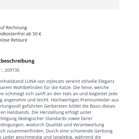
auf Rechnung
dkostenfrei ab 50 €
nlose Retoure
tbeschreibung
r.
:
209735
nhalsband LUNA von stylecats vereint stilvolle Eleganz
barem Wohlbefinden für die Katze. Die feine, weiche
e schmiegt sich sanft an den Hals an und begleitet jede
 angenehm und leicht. Hochwertiges Premiumleder aus
tungsvoll geführten Gerbereien bildet die Basis dieses
en Halsbands. Die Herstellung erfolgt unter
htigung ökologischer Standards sowie fairer
edingungen, wodurch Qualität und Verantwortung
ch zusammenfinden. Durch eine schonende Gerbung
as Leder geschmeidig und langlebig, während die