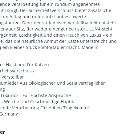
nende Verarbeitung für ein rundum angenehmes
hl sorgt. Der Sicherheitsverschluss bietet zusätzliche
it im Alltag und unterstützt unbeschwerte
gstouren. Dank der stufenlosen Verstellbarkeit entsteht
enauer Sitz, der weder einengt noch stört. LUNA steht
genheit, Leichtigkeit und einen Hauch von Luxus – ein
e, das die natürliche Anmut der Katze unterstreicht und
g ein kleines Stück komfortabler macht. Made in
.
hes Halsband Für Katzen
rheitsverschluss
 Verstellbar
iumleder Aus Ökologischer Und Sozialverträglicher
ung
 Luxuriös - Für Höchste Ansprüche
s Weiche Und Geschmeidige Haptik
nende Verarbeitung Für Hohen Tragekomfort
 Germany
er