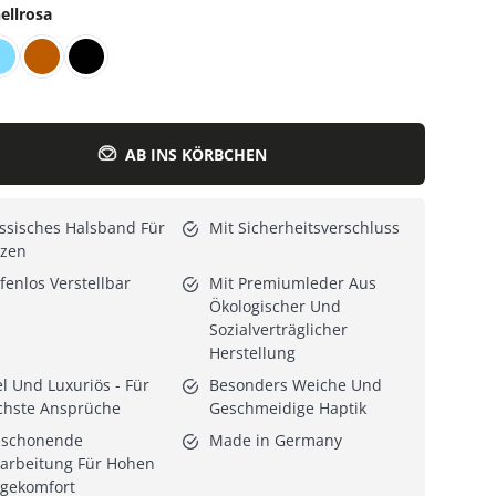
ellrosa
Alle Katzenmöbel
Alle Serien
AB INS KÖRBCHEN
ssisches Halsband Für
Mit Sicherheitsverschluss
tzen
fenlos Verstellbar
Mit Premiumleder Aus
Ökologischer Und
Sozialverträglicher
Herstellung
l Und Luxuriös - Für
Besonders Weiche Und
chste Ansprüche
Geschmeidige Haptik
lschonende
Made in Germany
arbeitung Für Hohen
agekomfort