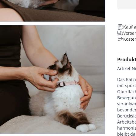
Kauf 
Versan
Koste
Produk
Artikel-N
Das Katze
mit spür
Oberfläch
Bewegung
verantwor
besonder
Berücksic
Arbeitsb
harmonis
bleibt d