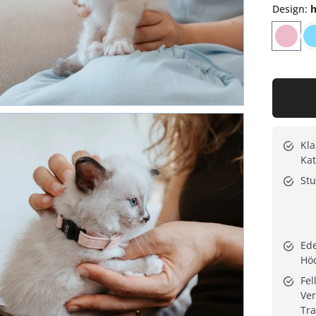
Design
:
h
Kla
Ka
Stu
Ede
Hö
Fel
Ver
Tr