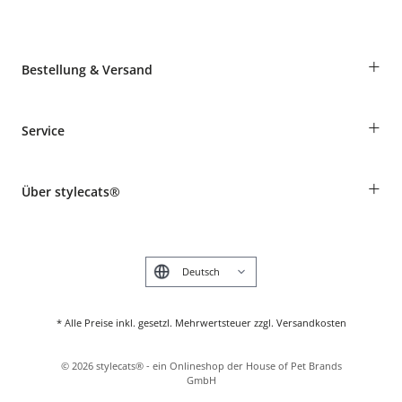
+
Bestellung & Versand
Bestellungen als Gast
+
Service
Informationen zur Lieferung
Widerruf
Rassentabelle
Zahlung & Versand
+
Über stylecats®
Tierkrankenversicherung
Produkte reklamieren und zurücksenden
Kundenkonto
Retouren-Portal
Das stylecats® Design
FAQ & Hilfe
English
* Alle Preise inkl. gesetzl. Mehrwertsteuer zzgl. Versandkosten
©
2026
stylecats® - ein Onlineshop der House of Pet Brands
GmbH