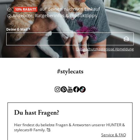
auf deinen nächsten Einkauf
10% RABATT
Angebote, Ratgeberinfos & Produkttipps
Deine E-Mail
*
Datenschutz
Kostenlose Abmeldung
#stylecats
Du hast Fragen?
Hier findest du beliebte Fragen & Antworten unserer HUNTER &
stylecats® Family.
🥰
Service & FAQ