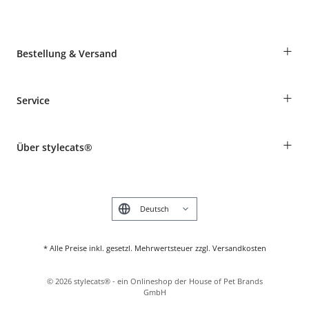
+
Bestellung & Versand
Bestellungen als Gast
+
Service
Informationen zur Lieferung
Widerruf
Rassentabelle
Zahlung & Versand
+
Über stylecats®
Tierkrankenversicherung
Produkte reklamieren und zurücksenden
Kundenkonto
Retouren-Portal
Das stylecats® Design
FAQ & Hilfe
English
* Alle Preise inkl. gesetzl. Mehrwertsteuer zzgl. Versandkosten
©
2026
stylecats® - ein Onlineshop der House of Pet Brands
GmbH