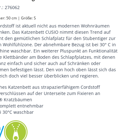
r.
:
276062
r: 50 cm | Größe: S
ordstoff ist aktuell nicht aus modernen Wohnräumen
ken. Das Katzenbett CUSIO nimmt diesen Trend auf
t den gemütlichen Schlafplatz für den Stubentiger zur
en Wohlfühlzone. Der abnehmbare Bezug ist bei 30° C in
hine waschbar. Ein weiterer Pluspunkt an Funktionalität
ie Klettbänder am Boden des Schlapfplatzes, mit denen
ganz einfach und sicher auch auf Schränken oder
men befestigen lässt. Den von hoch oben lässt sich das
ich doch viel besser überblicken und regieren.
hes Katzenbett aus strapazierfähigem Cordstoff
verschlüssen auf der Unterseite zum Fixieren an
s® Kratzbäumen
komplett entnehmbar
i 30°C waschbar