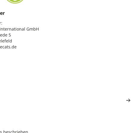
er
:

nternational GmbH

ede 5

lefeld

lecats.de
rs beschrieben.