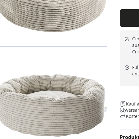
Gem
aus
Cor
Fül
en
Kauf 
Versan
Koste
Produk