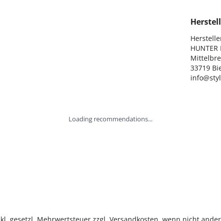
Herstell
Hersteller
HUNTER I
Mittelbre
33719 Bie
info@sty
Loading recommendations...
inkl. gesetzl. Mehrwertsteuer zzgl. Versandkosten, wenn nicht ande