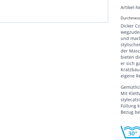
Artikel-N
Durchmesse
Dicker C
wegzuden
und mach
stylisch
der Masc
bieten d
er sich 
Kratzbäu
eigene Re
Gemütlic
Mit Klett
stylecat
Füllung 
Bezug be