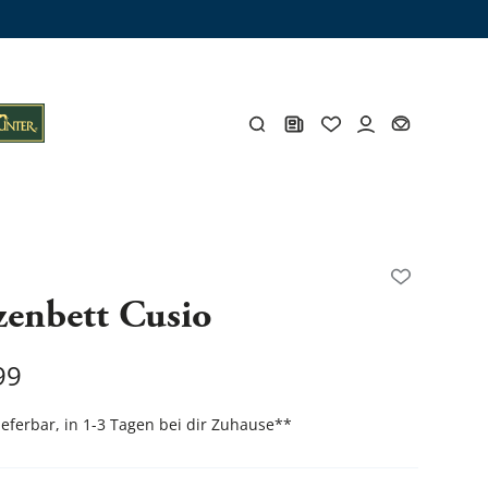
ämme
os
Y
zenbett Cusio
öhlen
Y
99
lieferbar, in 1-3 Tagen bei dir Zuhause
**
Gesamtes Zubehör