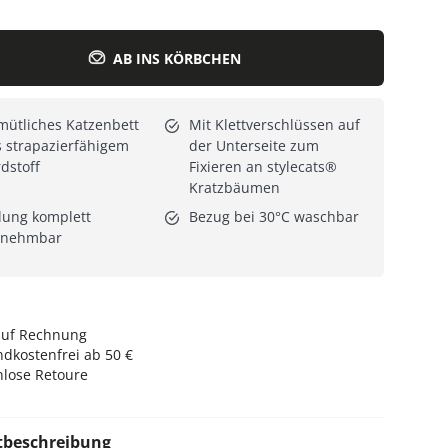
Alle Katzenmöbel
Alle Serien
AB INS KÖRBCHEN
ütliches Katzenbett
Mit Klettverschlüssen auf
 strapazierfähigem
der Unterseite zum
dstoff
Fixieren an stylecats®
Kratzbäumen
lung komplett
Bezug bei 30°C waschbar
tnehmbar
auf Rechnung
dkostenfrei ab 50 €
nlose Retoure
tbeschreibung