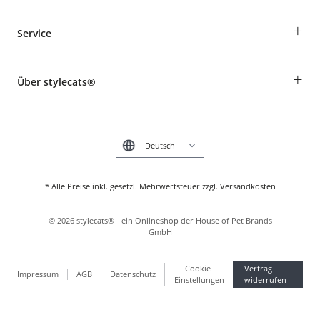
Bestellungen als Gast
+
Service
Informationen zur Lieferung
Widerruf
Rassentabelle
Zahlung & Versand
+
Über stylecats®
Tierkrankenversicherung
Produkte reklamieren und zurücksenden
Kundenkonto
Retouren-Portal
Das stylecats® Design
FAQ & Hilfe
English
* Alle Preise inkl. gesetzl. Mehrwertsteuer zzgl. Versandkosten
©
2026
stylecats® - ein Onlineshop der House of Pet Brands
GmbH
Cookie-
Vertrag
Impressum
AGB
Datenschutz
Einstellungen
widerrufen