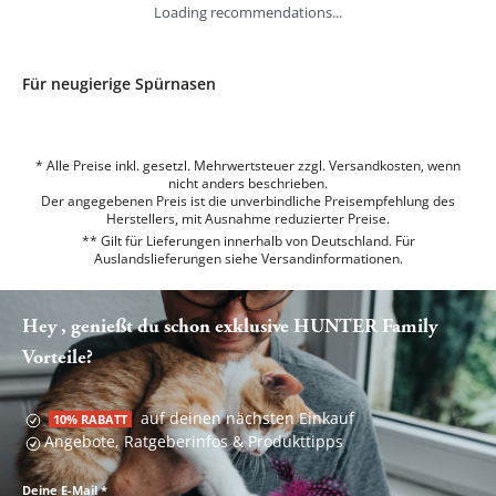
Loading recommendations...
Für neugierige Spürnasen
* Alle Preise inkl. gesetzl. Mehrwertsteuer zzgl. Versandkosten, wenn
nicht anders beschrieben.
Der angegebenen Preis ist die unverbindliche Preisempfehlung des
Herstellers, mit Ausnahme reduzierter Preise.
** Gilt für Lieferungen innerhalb von Deutschland. Für
Auslandslieferungen siehe
Versandinformationen.
Hey , genießt du schon exklusive HUNTER Family
Vorteile?
auf deinen nächsten Einkauf
10% RABATT
Angebote, Ratgeberinfos & Produkttipps
Deine E-Mail
*