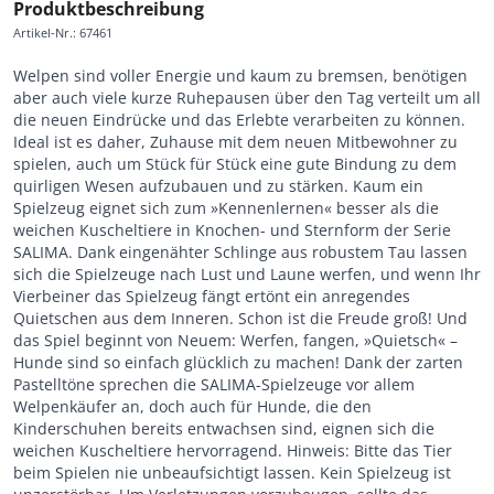
Produktbeschreibung
Artikel-Nr.
:
67461
Welpen sind voller Energie und kaum zu bremsen, benötigen
aber auch viele kurze Ruhepausen über den Tag verteilt um all
die neuen Eindrücke und das Erlebte verarbeiten zu können.
Ideal ist es daher, Zuhause mit dem neuen Mitbewohner zu
spielen, auch um Stück für Stück eine gute Bindung zu dem
quirligen Wesen aufzubauen und zu stärken. Kaum ein
Spielzeug eignet sich zum »Kennenlernen« besser als die
weichen Kuscheltiere in Knochen- und Sternform der Serie
SALIMA. Dank eingenähter Schlinge aus robustem Tau lassen
sich die Spielzeuge nach Lust und Laune werfen, und wenn Ihr
Vierbeiner das Spielzeug fängt ertönt ein anregendes
Quietschen aus dem Inneren. Schon ist die Freude groß! Und
das Spiel beginnt von Neuem: Werfen, fangen, »Quietsch« –
Hunde sind so einfach glücklich zu machen! Dank der zarten
Pastelltöne sprechen die SALIMA-Spielzeuge vor allem
Welpenkäufer an, doch auch für Hunde, die den
Kinderschuhen bereits entwachsen sind, eignen sich die
weichen Kuscheltiere hervorragend. Hinweis: Bitte das Tier
beim Spielen nie unbeaufsichtigt lassen. Kein Spielzeug ist