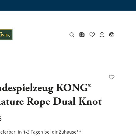
ämme
os
Y
despielzeug KONG®
nature Rope Dual Knot
öhlen
Y
5
Gesamtes Zubehör
lieferbar, in 1-3 Tagen bei dir Zuhause
**