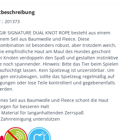
tbeschreibung
r.
:
201373
G® SIGNATURE DUAL KNOT ROPE besteht aus einem
enem Seil aus Baumwolle und Fleece. Diese
kombination ist besonders robust, aber trotzdem weich,
die empfindliche Haut am Maul des Hundes geschont
ei Knoten verdoppeln den Spaß und gestalten instinktive
e noch spannender. Hinweis: Bitte das Tier beim Spielen
ufsichtigt lassen. Kein Spielzeug ist unzerstörbar. Um
ngen vorzubeugen, sollte das Spielzeug regelmäßig auf
gungen oder lose Teile kontrolliert und gegebenenfalls
werden.
enes Seil aus Baumwolle und Fleece schont die Haut
orgen für besseren Halt
 Material für langanhaltenden Zerrspaß
 Zahnreinigung unterstützen