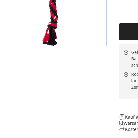
Gef
Ba
sch
Rob
la
Ze
Kauf 
Versan
Koste