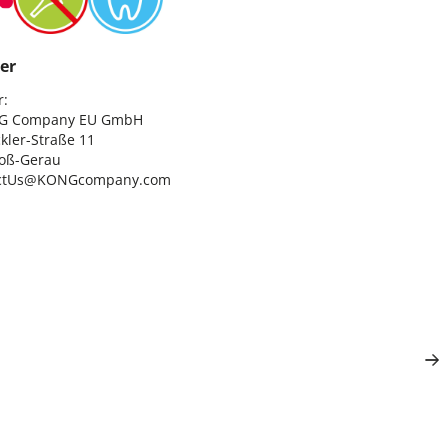
er
:

G Company EU GmbH

ler-Straße 11

oß-Gerau

ctUs@KONGcompany.com