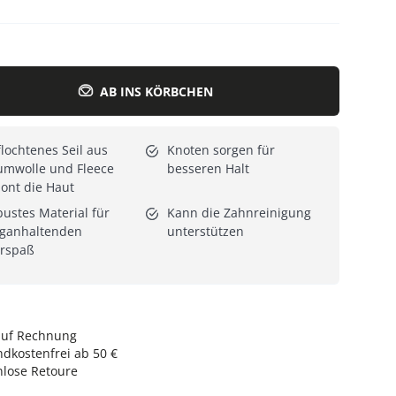
Alle Katzenmöbel
Alle Serien
AB INS KÖRBCHEN
lochtenes Seil aus
Knoten sorgen für
umwolle und Fleece
besseren Halt
ont die Haut
ustes Material für
Kann die Zahnreinigung
nganhaltenden
unterstützen
rrspaß
auf Rechnung
dkostenfrei ab 50 €
nlose Retoure