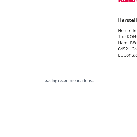
Herstell
Hersteller
The KON
Hans-Böck
64521 Gr
EUConta
Loading recommendations...