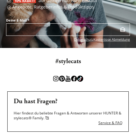
auf deinen nächsten Einkauf
10% RABATT
Angebote, Ratgeberinfos & Produkttipps
Deine E-Mail
*
Datenschutz
Kostenlose Abmeldung
#stylecats
Du hast Fragen?
Hier findest du beliebte Fragen & Antworten unserer HUNTER &
stylecats® Family.
🥰
Service & FAQ