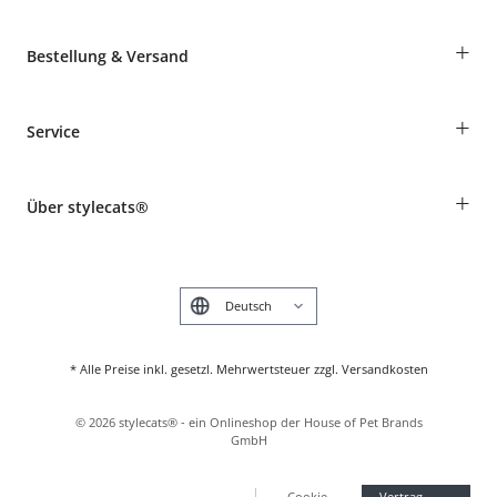
+
Bestellung & Versand
Bestellungen als Gast
+
Service
Informationen zur Lieferung
Widerruf
Rassentabelle
Zahlung & Versand
+
Über stylecats®
Tierkrankenversicherung
Produkte reklamieren und zurücksenden
Kundenkonto
Retouren-Portal
Das stylecats® Design
FAQ & Hilfe
English
* Alle Preise inkl. gesetzl. Mehrwertsteuer zzgl. Versandkosten
©
2026
stylecats® - ein Onlineshop der House of Pet Brands
GmbH
Cookie-
Vertrag