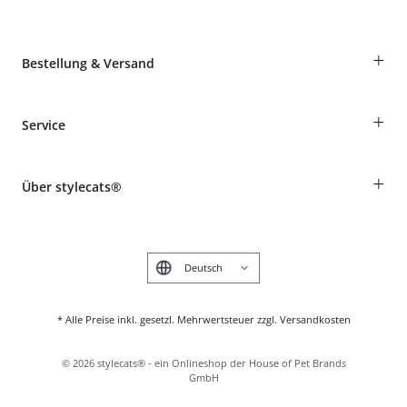
+
Bestellung & Versand
Bestellungen als Gast
+
Service
Informationen zur Lieferung
Widerruf
Rassentabelle
Zahlung & Versand
+
Über stylecats®
Tierkrankenversicherung
Produkte reklamieren und zurücksenden
Kundenkonto
Retouren-Portal
Das stylecats® Design
FAQ & Hilfe
English
* Alle Preise inkl. gesetzl. Mehrwertsteuer zzgl. Versandkosten
©
2026
stylecats® - ein Onlineshop der House of Pet Brands
GmbH