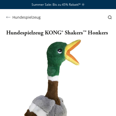
Summer Sale: Bis zu 45% Rabatt!*​
🌞
Hundespielzeug
Hundespielzeug KONG® Shakers™ Honkers