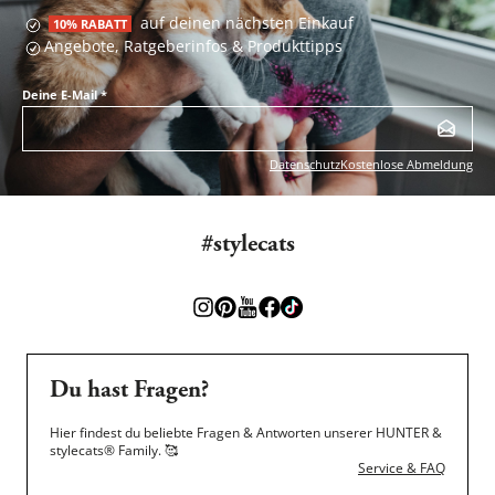
auf deinen nächsten Einkauf
10% RABATT
Angebote, Ratgeberinfos & Produkttipps
Deine E-Mail
*
Datenschutz
Kostenlose Abmeldung
#stylecats
Du hast Fragen?
Hier findest du beliebte Fragen & Antworten unserer HUNTER &
stylecats® Family.
🥰
Service & FAQ