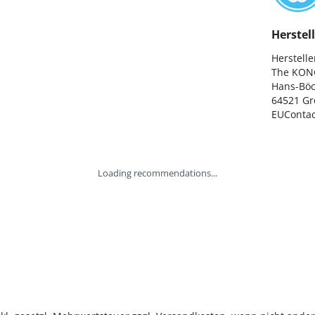
Herstell
Hersteller
The KON
Hans-Böck
64521 Gr
EUConta
Loading recommendations...