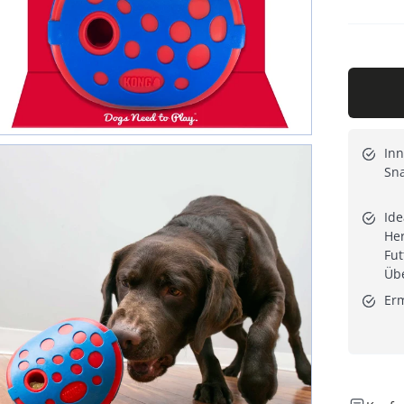
Inn
Sna
Ide
Her
Fut
Üb
Erm