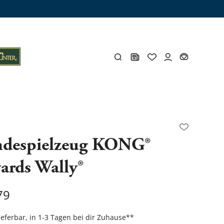
ämme
os
Y
despielzeug KONG®
ards Wally®
öhlen
Y
79
Gesamtes Zubehör
lieferbar, in 1-3 Tagen bei dir Zuhause
**