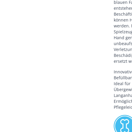
blauen F
entstehe
Beschäf
können H
werden. 
Spielzeu
Hand gere
unbeaufsi
Verletzu
Beschädi
ersetzt 
Innovati
Befüllbar
Ideal fü
Übergewi
Langanha
Ermöglich
Pflegele