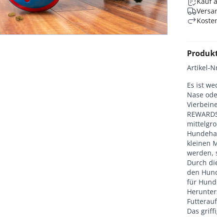
Kauf 
Versan
Koste
Produk
Artikel-N
Es ist we
Nase ode
Vierbein
REWARDS 
mittelgr
Hundehal
kleinen 
werden, s
Durch die
den Hund
für Hund
Herunter
Futterau
Das griff