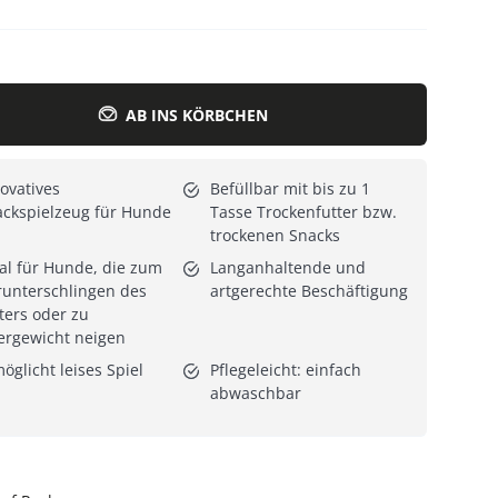
Alle Katzenmöbel
Alle Serien
AB INS KÖRBCHEN
ovatives
Befüllbar mit bis zu 1
ckspielzeug für Hunde
Tasse Trockenfutter bzw.
trockenen Snacks
al für Hunde, die zum
Langanhaltende und
unterschlingen des
artgerechte Beschäftigung
ters oder zu
ergewicht neigen
öglicht leises Spiel
Pflegeleicht: einfach
abwaschbar