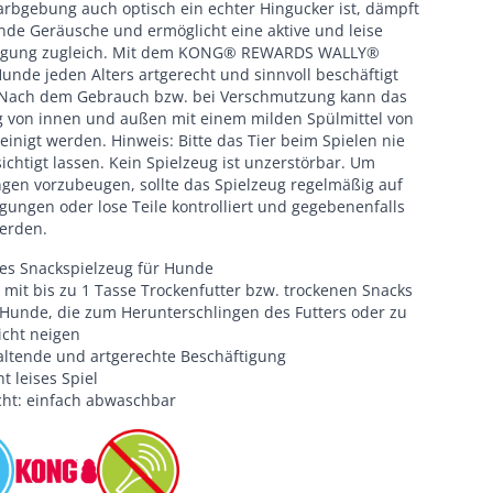
arbgebung auch optisch ein echter Hingucker ist, dämpft
nde Geräusche und ermöglicht eine aktive und leise
tigung zugleich. Mit dem KONG® REWARDS WALLY®
unde jeden Alters artgerecht und sinnvoll beschäftigt
Nach dem Gebrauch bzw. bei Verschmutzung kann das
g von innen und außen mit einem milden Spülmittel von
inigt werden. Hinweis: Bitte das Tier beim Spielen nie
chtigt lassen. Kein Spielzeug ist unzerstörbar. Um
ngen vorzubeugen, sollte das Spielzeug regelmäßig auf
gungen oder lose Teile kontrolliert und gegebenenfalls
werden.
ves Snackspielzeug für Hunde
 mit bis zu 1 Tasse Trockenfutter bzw. trockenen Snacks
r Hunde, die zum Herunterschlingen des Futters oder zu
cht neigen
ltende und artgerechte Beschäftigung
t leises Spiel
icht: einfach abwaschbar