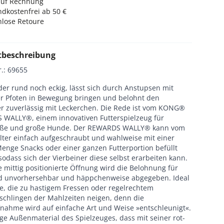
auf Rechnung
dkostenfrei ab 50 €
nlose Retoure
tbeschreibung
r.
:
69655
der rund noch eckig, lässt sich durch Anstupsen mit
r Pfoten in Bewegung bringen und belohnt den
er zuverlässig mit Leckerchen. Die Rede ist vom KONG®
WALLY®, einem innovativen Futterspielzeug für
oße und große Hunde. Der REWARDS WALLY® kann vom
ter einfach aufgeschraubt und wahlweise mit einer
Menge Snacks oder einer ganzen Futterportion befüllt
odass sich der Vierbeiner diese selbst erarbeiten kann.
 mittig positionierte Öffnung wird die Belohnung für
 unvorhersehbar und häppchenweise abgegeben. Ideal
e, die zu hastigem Fressen oder regelrechtem
schlingen der Mahlzeiten neigen, denn die
fnahme wird auf einfache Art und Weise »entschleunigt«.
ige Außenmaterial des Spielzeuges, dass mit seiner rot-