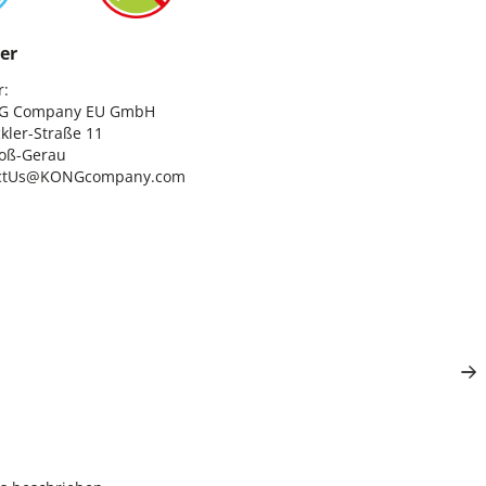
er
:

G Company EU GmbH

ler-Straße 11

oß-Gerau

ctUs@KONGcompany.com