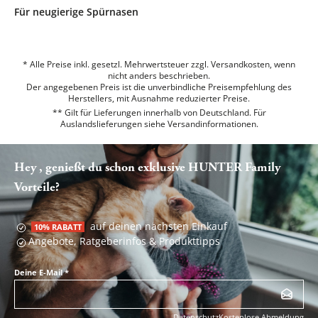
Für neugierige Spürnasen
* Alle Preise inkl. gesetzl. Mehrwertsteuer zzgl. Versandkosten, wenn
nicht anders beschrieben.
Der angegebenen Preis ist die unverbindliche Preisempfehlung des
Herstellers, mit Ausnahme reduzierter Preise.
** Gilt für Lieferungen innerhalb von Deutschland. Für
Auslandslieferungen siehe
Versandinformationen.
Hey , genießt du schon exklusive HUNTER Family
Vorteile?
auf deinen nächsten Einkauf
10% RABATT
Angebote, Ratgeberinfos & Produkttipps
Deine E-Mail
*
Datenschutz
Kostenlose Abmeldung