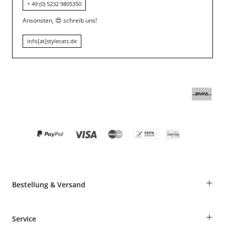
+ 49 (0) 5232 9805350
Ansonsten,
😍
schreib uns!
info[at]stylecats.de
+
Bestellung & Versand
Bestellungen als Gast
+
Service
Informationen zur Lieferung