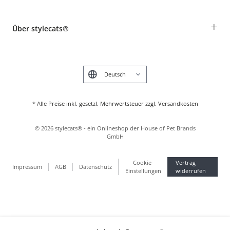
Widerruf
Rassentabelle
Zahlung & Versand
+
Über stylecats®
Tierkrankenversicherung
Produkte reklamieren und zurücksenden
Kundenkonto
Retouren-Portal
Das stylecats® Design
FAQ & Hilfe
English
* Alle Preise inkl. gesetzl. Mehrwertsteuer zzgl. Versandkosten
©
2026
stylecats® - ein Onlineshop der House of Pet Brands
GmbH
Cookie-
Vertrag
Impressum
AGB
Datenschutz
Einstellungen
widerrufen