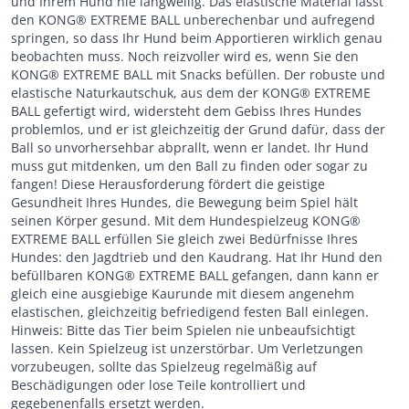
und Ihrem Hund nie langweilig. Das elastische Material lässt
den KONG® EXTREME BALL unberechenbar und aufregend
springen, so dass Ihr Hund beim Apportieren wirklich genau
beobachten muss. Noch reizvoller wird es, wenn Sie den
KONG® EXTREME BALL mit Snacks befüllen. Der robuste und
elastische Naturkautschuk, aus dem der KONG® EXTREME
BALL gefertigt wird, widersteht dem Gebiss Ihres Hundes
problemlos, und er ist gleichzeitig der Grund dafür, dass der
Ball so unvorhersehbar abprallt, wenn er landet. Ihr Hund
muss gut mitdenken, um den Ball zu finden oder sogar zu
fangen! Diese Herausforderung fördert die geistige
Gesundheit Ihres Hundes, die Bewegung beim Spiel hält
seinen Körper gesund. Mit dem Hundespielzeug KONG®
EXTREME BALL erfüllen Sie gleich zwei Bedürfnisse Ihres
Hundes: den Jagdtrieb und den Kaudrang. Hat Ihr Hund den
befüllbaren KONG® EXTREME BALL gefangen, dann kann er
gleich eine ausgiebige Kaurunde mit diesem angenehm
elastischen, gleichzeitig befriedigend festen Ball einlegen.
Hinweis: Bitte das Tier beim Spielen nie unbeaufsichtigt
lassen. Kein Spielzeug ist unzerstörbar. Um Verletzungen
vorzubeugen, sollte das Spielzeug regelmäßig auf
Beschädigungen oder lose Teile kontrolliert und
gegebenenfalls ersetzt werden.