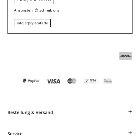
Ansonsten,
😍
schreib uns!
info[at]stylecats.de
+
Bestellung & Versand
Bestellungen als Gast
+
Service
Informationen zur Lieferung