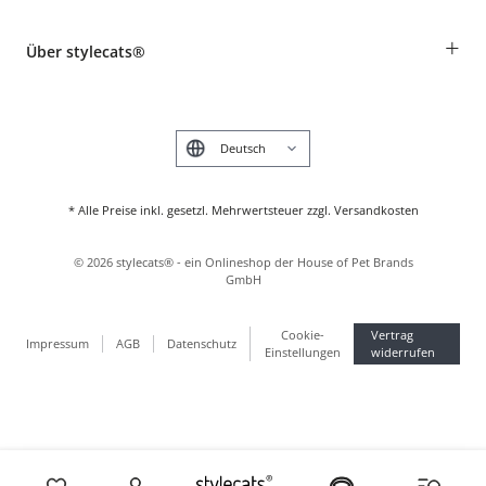
Widerruf
Rassentabelle
Zahlung & Versand
+
Über stylecats®
Tierkrankenversicherung
Produkte reklamieren und zurücksenden
Kundenkonto
Retouren-Portal
Das stylecats® Design
FAQ & Hilfe
English
* Alle Preise inkl. gesetzl. Mehrwertsteuer zzgl. Versandkosten
©
2026
stylecats® - ein Onlineshop der House of Pet Brands
GmbH
Cookie-
Vertrag
Impressum
AGB
Datenschutz
Einstellungen
widerrufen