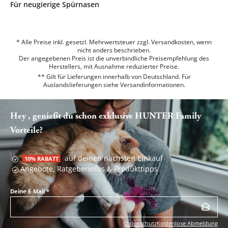
Für neugierige Spürnasen
* Alle Preise inkl. gesetzl. Mehrwertsteuer zzgl. Versandkosten, wenn
nicht anders beschrieben.
Der angegebenen Preis ist die unverbindliche Preisempfehlung des
Herstellers, mit Ausnahme reduzierter Preise.
** Gilt für Lieferungen innerhalb von Deutschland. Für
Auslandslieferungen siehe
Versandinformationen.
Hey , genießt du schon exklusive HUNTER Family
Vorteile?
auf deinen nächsten Einkauf
10% RABATT
Angebote, Ratgeberinfos & Produkttipps
Deine E-Mail
*
Datenschutz
Kostenlose Abmeldung