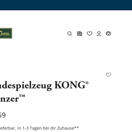
ämme
os
Y
despielzeug KONG®
nzer™
öhlen
Y
59
Gesamtes Zubehör
lieferbar, in 1-3 Tagen bei dir Zuhause
**