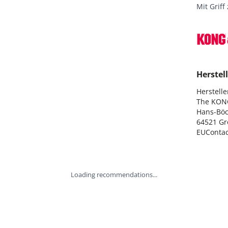
Mit Grif
Herstell
Hersteller
The KON
Hans-Böck
64521 Gr
EUConta
Loading recommendations...