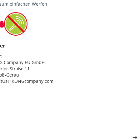
f zum einfachen Werfen
er
:

G Company EU GmbH

ler-Straße 11

oß-Gerau

ctUs@KONGcompany.com