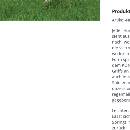
Produk
Artikel-N
Jeder H
sieht au
nach, we
die sich 
wodurch 
Form spr
dem KON
Griffs a
auch idea
Spielen n
unzerstö
regelmäßi
gegebene
Leichter
Lässt si
Springt 
zurück