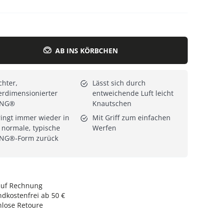
Alle Katzenmöbel
Alle Serien
AB INS KÖRBCHEN
chter,
Lässt sich durch
rdimensionierter
entweichende Luft leicht
NG®
Knautschen
ingt immer wieder in
Mit Griff zum einfachen
 normale, typische
Werfen
NG®-Form zurück
auf Rechnung
dkostenfrei ab 50 €
nlose Retoure