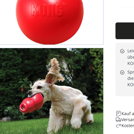
Lei
übe
KO
Spr
die
KO
Kauf 
Versan
Koste