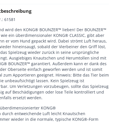
tbeschreibung
r.
:
61581
und wird den KONG® BOUNZER™ lieben! Der BOUNZER™
s wie ein überdimensionaler KONG® CLASSIC, gibt aber
nn er vom Hund gepackt wird. Dabei strömt Luft heraus,
wieder hineinsaugt, sobald der Vierbeiner den Griff löst,
das Spielzeug wieder zurück in seine ursprüngliche
ingt. Ausgiebiges Knautschen und Herumtollen sind mit
G® BOUNZER™ garantiert. Außerdem kann er dank des
n der Oberseite einfach geworfen werden und ist somit
l zum Apportieren geeignet. Hinweis: Bitte das Tier beim
ie unbeaufsichtigt lassen. Kein Spielzeug ist
rbar. Um Verletzungen vorzubeugen, sollte das Spielzeug
g auf Beschädigungen oder lose Teile kontrolliert und
nfalls ersetzt werden.
, überdimensionierter KONG®
ch durch entweichende Luft leicht Knautschen
immer wieder in die normale, typische KONG®-Form