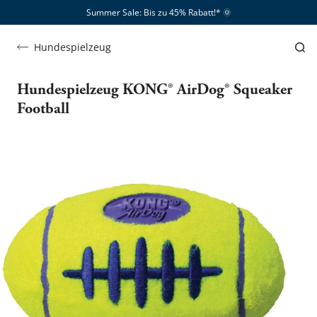
Summer Sale: Bis zu 45% Rabatt!*​
🌞
Hundespielzeug
Hundespielzeug KONG® AirDog® Squeaker
Football