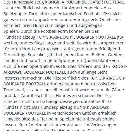
Das Hundespielzeug KONG® AIRDOG® SQUEAKER FOOTBALL
ist buchstäblich wie gemacht für Apportierspiele – das
Spielzeug in Form eines amerikanischen Footballs lässt sich
gut werfen und apportieren, und der integrierte Quietscher
animiert Ihren Hund zum langen und ausgiebigen
Spielen. Durch die Football-Form können Sie das
Hundespielzeug KONG® AIRDOG® SQUEAKER FOOTBALL gut
werfen, und es fliegt lange und weit. So wird das Apportieren
für Ihren Hund anspruchsvoll, aufregend und befriedigend.
Der kräftige Squeaker gibt bei jedem Kauen, Beißen, Greifen,
Landen und natürlich beim Apportieren Quietschlaute von
sich, die den Spieltrieb Ihres Hundes fördern und den KONG®
AIRDOG® SQUEAKER FOOTBALL auch auf lange Sicht
interessant machen. Die Filzoberfläche des KONG® AIRDOG®
SQUEAKER FOOTBALL erinnert zwar an einen klassischen
Tennisball, ist aber speziell entwickelt worden, um die Zähne
und das Zahnfleisch Ihres Hundes zu schonen. Der Filz
scheuert nicht und schädigt deswegen die Zähne Ihres
Hundes nicht. Das Hundespielzeug KONG® AIRDOG®
SQUEAKER FOOTBALL In verschiedenen Größen erhältlich.
Hinweis: Bitte das Tier beim Spielen nie unbeaufsichtigt
lassen. Kein Spielzeug ist unzerstörbar. Um Verletzungen
vorzubeugen, sollte das Spielzeug regelmäßig auf