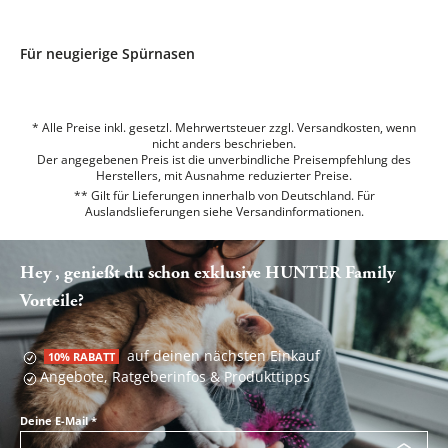
Für neugierige Spürnasen
* Alle Preise inkl. gesetzl. Mehrwertsteuer zzgl. Versandkosten, wenn
nicht anders beschrieben.
Der angegebenen Preis ist die unverbindliche Preisempfehlung des
Herstellers, mit Ausnahme reduzierter Preise.
** Gilt für Lieferungen innerhalb von Deutschland. Für
Auslandslieferungen siehe
Versandinformationen.
Hey , genießt du schon exklusive HUNTER Family
Vorteile?
auf deinen nächsten Einkauf
10% RABATT
Angebote, Ratgeberinfos & Produkttipps
Deine E-Mail
*