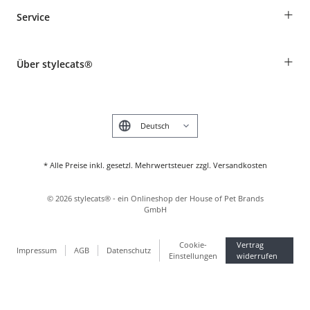
Bestellungen als Gast
+
Service
Informationen zur Lieferung
Widerruf
Rassentabelle
Zahlung & Versand
+
Über stylecats®
Tierkrankenversicherung
Produkte reklamieren und zurücksenden
Kundenkonto
Retouren-Portal
Das stylecats® Design
FAQ & Hilfe
English
* Alle Preise inkl. gesetzl. Mehrwertsteuer zzgl. Versandkosten
©
2026
stylecats® - ein Onlineshop der House of Pet Brands
GmbH
Cookie-
Vertrag
Impressum
AGB
Datenschutz
Einstellungen
widerrufen