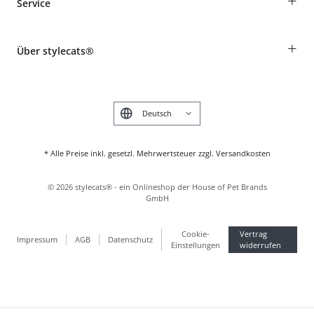
+
Service
Informationen zur Lieferung
Widerruf
Rassentabelle
Zahlung & Versand
+
Über stylecats®
Tierkrankenversicherung
Produkte reklamieren und zurücksenden
Kundenkonto
Retouren-Portal
Das stylecats® Design
FAQ & Hilfe
English
* Alle Preise inkl. gesetzl. Mehrwertsteuer zzgl. Versandkosten
©
2026
stylecats® - ein Onlineshop der House of Pet Brands
GmbH
Cookie-
Vertrag
Impressum
AGB
Datenschutz
Einstellungen
widerrufen