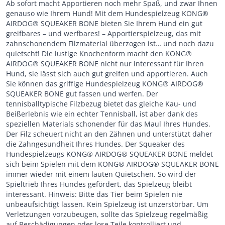
Ab sofort macht Apportieren noch mehr Spaß, und zwar Ihnen
genauso wie Ihrem Hund! Mit dem Hundespielzeug KONG®
AIRDOG® SQUEAKER BONE bieten Sie Ihrem Hund ein gut
greifbares – und werfbares! – Apportierspielzeug, das mit
zahnschonendem Filzmaterial überzogen ist… und noch dazu
quietscht! Die lustige Knochenform macht den KONG®
AIRDOG® SQUEAKER BONE nicht nur interessant für Ihren
Hund, sie lässt sich auch gut greifen und apportieren. Auch
Sie können das griffige Hundespielzeug KONG® AIRDOG®
SQUEAKER BONE gut fassen und werfen. Der
tennisballtypische Filzbezug bietet das gleiche Kau- und
Beißerlebnis wie ein echter Tennisball, ist aber dank des
speziellen Materials schonender für das Maul Ihres Hundes.
Der Filz scheuert nicht an den Zähnen und unterstützt daher
die Zahngesundheit Ihres Hundes. Der Squeaker des
Hundespielzeugs KONG® AIRDOG® SQUEAKER BONE meldet
sich beim Spielen mit dem KONG® AIRDOG® SQUEAKER BONE
immer wieder mit einem lauten Quietschen. So wird der
Spieltrieb Ihres Hundes gefördert, das Spielzeug bleibt
interessant. Hinweis: Bitte das Tier beim Spielen nie
unbeaufsichtigt lassen. Kein Spielzeug ist unzerstörbar. Um
Verletzungen vorzubeugen, sollte das Spielzeug regelmäßig
auf Beschädigungen oder lose Teile kontrolliert und