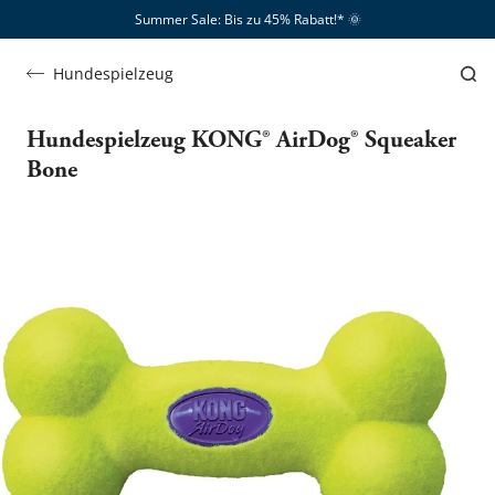
Summer Sale: Bis zu 45% Rabatt!*​
🌞
Hundespielzeug
Hundespielzeug KONG® AirDog® Squeaker
Bone