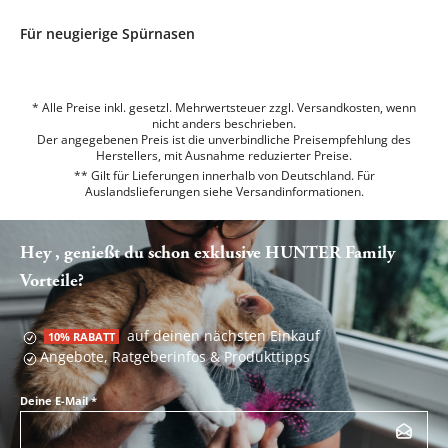
Für neugierige Spürnasen
* Alle Preise inkl. gesetzl. Mehrwertsteuer zzgl. Versandkosten, wenn
nicht anders beschrieben.
Der angegebenen Preis ist die unverbindliche Preisempfehlung des
Herstellers, mit Ausnahme reduzierter Preise.
** Gilt für Lieferungen innerhalb von Deutschland. Für
Auslandslieferungen siehe
Versandinformationen.
Hey , genießt du schon exklusive HUNTER Family
Vorteile?
auf deinen nächsten Einkauf
10% RABATT
Angebote, Ratgeberinfos & Produkttipps
Deine E-Mail
*