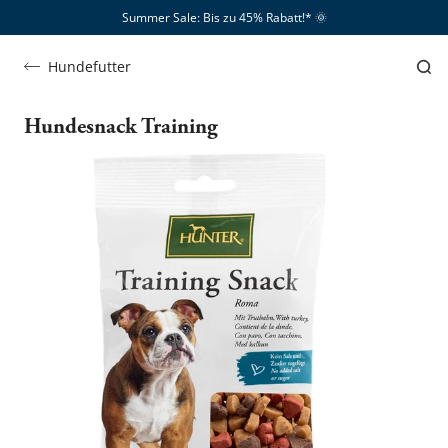
Summer Sale: Bis zu 45% Rabatt!*​
🌞
Hundefutter
Hundesnack Training