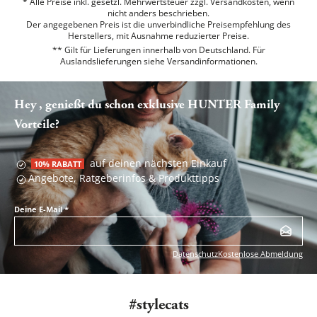
* Alle Preise inkl. gesetzl. Mehrwertsteuer zzgl. Versandkosten, wenn
nicht anders beschrieben.
Der angegebenen Preis ist die unverbindliche Preisempfehlung des
Herstellers, mit Ausnahme reduzierter Preise.
** Gilt für Lieferungen innerhalb von Deutschland. Für
Auslandslieferungen siehe
Versandinformationen.
Hey , genießt du schon exklusive HUNTER Family
Vorteile?
auf deinen nächsten Einkauf
10% RABATT
Angebote, Ratgeberinfos & Produkttipps
Deine E-Mail
*
Datenschutz
Kostenlose Abmeldung
#stylecats