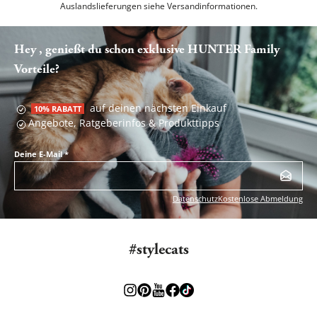
Auslandslieferungen siehe
Versandinformationen.
Hey , genießt du schon exklusive HUNTER Family
Vorteile?
auf deinen nächsten Einkauf
10% RABATT
Angebote, Ratgeberinfos & Produkttipps
Deine E-Mail
*
Datenschutz
Kostenlose Abmeldung
#stylecats