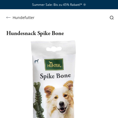
Summer Sale: Bis zu 45% Rabatt!*​
🌞
Hundefutter
Hundesnack Spike Bone