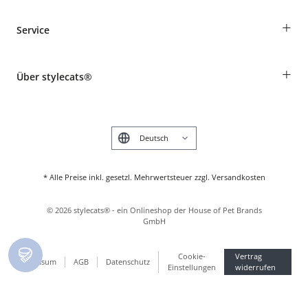
Bestellungen als Gast
+
Service
Informationen zur Lieferung
Widerruf
Rassentabelle
Zahlung & Versand
+
Über stylecats®
Tierkrankenversicherung
Produkte reklamieren und zurücksenden
Kundenkonto
Retouren-Portal
Das stylecats® Design
FAQ & Hilfe
English
* Alle Preise inkl. gesetzl. Mehrwertsteuer zzgl. Versandkosten
©
2026
stylecats® - ein Onlineshop der House of Pet Brands
GmbH
Cookie-
Vertrag
Impressum
AGB
Datenschutz
Einstellungen
widerrufen