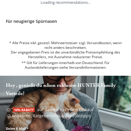
Loading recommendations...
Für neugierige Spürnasen
* Alle Preise inkl. gesetzl. Mehrwertsteuer zzgl. Versandkosten, wenn
nicht anders beschrieben.
Der angegebenen Preis ist die unverbindliche Preisempfehlung des
Herstellers, mit Ausnahme reduzierter Preise.
** Gilt für Lieferungen innerhalb von Deutschland. Für
Auslandslieferungen siehe
Versandinformationen.
Hey , genießt du schon exklusive HUNTER Family
Vorteile?
auf deinen nächsten Einkauf
10% RABATT
Angebote, Ratgeberinfos & Produkttipps
Deine E-Mail
*