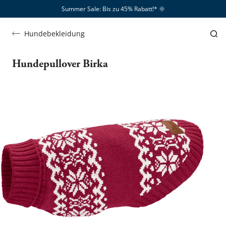
Summer Sale: Bis zu 45% Rabatt!*​
🌞
Hundebekleidung
Hundepullover Birka