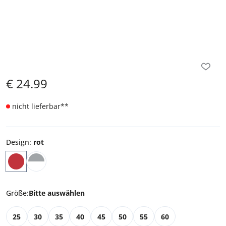
€
24.99
nicht lieferbar
**
Design
:
rot
Größe
:
Bitte auswählen
25
30
35
40
45
50
55
60