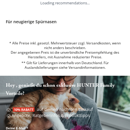
Loading recommendations...
Für neugierige Spürnasen
* Alle Preise inkl. gesetzl. Mehrwertsteuer zzgl. Versandkosten, wenn
nicht anders beschrieben.
Der angegebenen Preis ist die unverbindliche Preisempfehlung des
Herstellers, mit Ausnahme reduzierter Preise.
** Gilt für Lieferungen innerhalb von Deutschland. Für
Auslandslieferungen siehe
Versandinformationen.
Hey , genießt du schon exklusive HUNTER Family
Vorteile?
auf deinen nächsten Einkauf
10% RABATT
Angebote, Ratgeberinfos & Produkttipps
Deine E-Mail
*