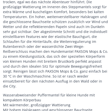
trocken, egal wo das nächste Abenteuer hinführt. Die
großzügige Wattierung im Inneren des Steppmantels sorgt für
extra Wärme und kuscheligen Komfort, besonders bei kalten
Temperaturen. Ein hoher, weitenverstellbarer Halskragen und
die geschlossene Bauchseite schützen zusätzlich vor Wind und
Wetter und die reflektierenden Papeln sind auch im Dunkeln
sehr gut sichtbar. Der abgestimmte Schnitt und die individuell
einstellbaren Features wie der elastische Bauchgurt, die
Schlaufen für die Hinterläufe, die Weitenregulierung im
Rutenbereich oder der wasserdichte Zwei-Wege-
Reißverschluss machen den Hundemantel PAXSON Mops & Co.
zu einem Kleidungsstück, das sich der speziellen Körperform
von kleinen Hunden mit breitem Brustkorb perfekt anpasst
und durch den idealen Sitz für optimale Bewegungsfreiheit
sorgt. Reinigen lässt sich PAXSON Mops & Co. ganz einfach bei
30 °C in der Waschmaschine. So ist er rasch wieder
einsatzbereit für den nächsten Ausflug in den Wald oder in
die City.
Wasserabweisender Puffermantel für kleine Hunde mit
kompaktem Körperbau
Mit wärmender, großzügiger Wattierung
Mit hohem Halskragen und geschlossener Bauchseite