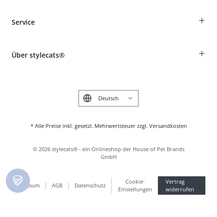
Bestellungen als Gast
+
Service
Informationen zur Lieferung
Widerruf
Rassentabelle
Zahlung & Versand
+
Über stylecats®
Tierkrankenversicherung
Produkte reklamieren und zurücksenden
Kundenkonto
Retouren-Portal
Das stylecats® Design
FAQ & Hilfe
English
* Alle Preise inkl. gesetzl. Mehrwertsteuer zzgl. Versandkosten
©
2026
stylecats® - ein Onlineshop der House of Pet Brands
GmbH
Cookie-
Vertrag
Impressum
AGB
Datenschutz
Einstellungen
widerrufen