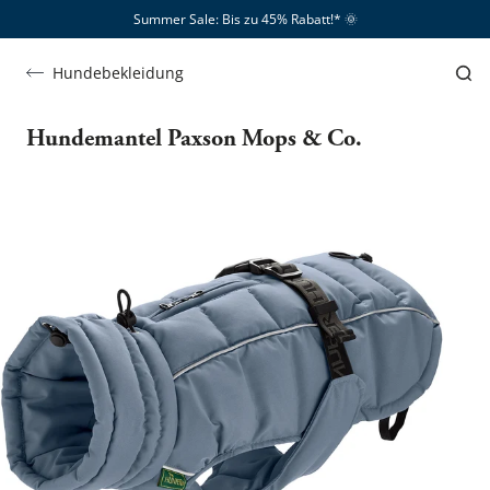
Summer Sale: Bis zu 45% Rabatt!*​
🌞
Hundebekleidung
Hundemantel Paxson Mops & Co.